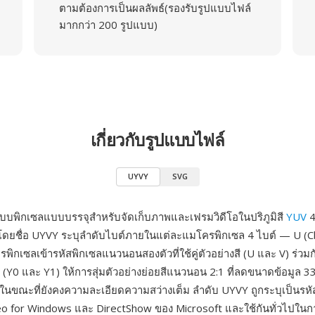
ตามต้องการเป็นผลลัพธ์(รองรับรูปแบบไฟล์
มากกว่า 200 รูปแบบ)
เกี่ยวกับรูปแบบไฟล์
UYVY
SVG
บบพิกเซลแบบบรรจุสำหรับจัดเก็บภาพและเฟรมวิดีโอในปริภูมิสี
YUV
4
ี โดยชื่อ UYVY ระบุลำดับไบต์ภายในแต่ละแมโครพิกเซล 4 ไบต์ — U (Cb)
ิกเซลเข้ารหัสพิกเซลแนวนอนสองตัวที่ใช้คู่ตัวอย่างสี (U และ V) ร่วมก
(Y0 และ Y1) ให้การสุ่มตัวอย่างย่อยสีแนวนอน 2:1 ที่ลดขนาดข้อมูล 33%
มในขณะที่ยังคงความละเอียดความสว่างเต็ม ลำดับ UYVY ถูกระบุเป็นร
deo for Windows และ DirectShow ของ Microsoft และใช้กันทั่วไปในก