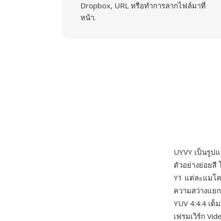
Dropbox, URL หรือทำการลากไฟล์มาที่
หน้า.
UYVY เป็นรูปแ
ตัวอย่างย่อยส
Y1 แต่ละแมโครพ
ความสว่างแยก 
YUV 4:4:4 เต็
เฟรมเวิร์ก Vi