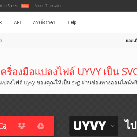
xt to Speech
Video Translator
R
API
การตั้งราคา
Help
ยอดเยี
VG
เครื่องมือแปลงไฟล์ UYVY เป็น SV
แปลงไฟล์ uyvy ของคุณให้เป็น svg ผ่านช่องทางออนไลน์ฟร
UYVY
ไป