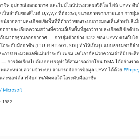
ออาชีพ อุปกรณ์ออกอากาศ และไปป์ไลน์ประมวลผลวิดีโอ ไฟล์ UYVY ดิบไ
ลเป็นลำดับของสี่ไบต์ U,Y,V,Y ที่ต้องระบุขนาดภาพจากภายนอก การสุ่มต
ชน์จากความละเอียดเชิงพื้นที่ที่ต่ำกว่าของระบบการมองเห็นสำหรับสีเมื
กตรายละเอียดความสว่างที่ความถี่เชิงพื้นที่สูงกว่ารายละเอียดสี ข้อดีปร
้กับมาตรฐานออกอากาศ — การสุ่มตัวอย่าง 4:2:2 ของ UYVY ตรงกับโครงส
โอระดับมืออาชีพ (ITU-R BT.601, SDI) ทำให้เป็นรูปแบบธรรมชาติสำห
ละการประมวลผลที่แม่นยำระดับเฟรม เลย์เอาต์หน่วยความจำที่มีประสิท
 — การจัดเรียงไบต์แบบบรรจุทำให้สามารถถ่ายโอน DMA ได้อย่างรวดเ
ภาพและหน่วยความจำระบบ สามารถจัดการข้อมูล UYVY ได้ด้วย
FFmpe
ละซอฟต์แวร์จับภาพ/ตัดต่อวิดีโอระดับมืออาชีพ
/ Microsoft
: 1982