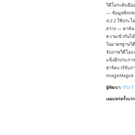
วิดีโอระดับมื
— ข้อมูลพิกเซ
4:2:2 ใช้ประโย
สว่าง — ตาสังเ
ความเข้ากันได
ในมาตรฐานวิดี
จับภาพวิดีโอแ
แข็งอีกประการ
ฮาร์ดแวร์จับ
ImageMagick แ
ผู้พัฒนา
:
ITU-T 
เผยแพร่ครั้งแรก