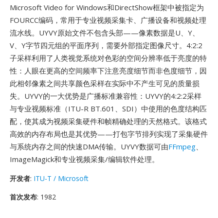
Microsoft Video for Windows和DirectShow框架中被指定为
FOURCC编码，常用于专业视频采集卡、广播设备和视频处理
流水线。UYVY原始文件不包含头部——像素数据是U、Y、
V、Y字节四元组的平面序列，需要外部指定图像尺寸。4:2:2
子采样利用了人类视觉系统对色彩的空间分辨率低于亮度的特
性：人眼在更高的空间频率下注意亮度细节而非色度细节，因
此相邻像素之间共享颜色采样在实际中不产生可见的质量损
失。UYVY的一大优势是广播标准兼容性：UYVY的4:2:2采样
与专业视频标准（ITU-R BT.601、SDI）中使用的色度结构匹
配，使其成为视频采集硬件和帧精确处理的天然格式。该格式
高效的内存布局也是其优势——打包字节排列实现了采集硬件
与系统内存之间的快速DMA传输。UYVY数据可由
FFmpeg
、
ImageMagick和专业视频采集/编辑软件处理。
开发者
:
ITU-T / Microsoft
首次发布
: 1982