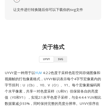
让文件进行转换随后你可以下载你的svg文件
关于格式
UYVY
SVG
UYVY是一种用于以
YUV
4:2:2色度子采样色彩空间存储图像和
视频帧的打包像素格式，UYVY标识表示每个4字节宏像素内的
字节排列：U（Cb）、Y0、V（Cr）、Y1。每个宏像素编码两
个水平像素，共享一对色度采样（U和V）但保留各自的亮度
值（Y0和Y1），实现2:1水平色度子采样，与全4:4:4 YUV相比
数据量减少33%，同时保持完整的亮度分辨率。UYVY排序在