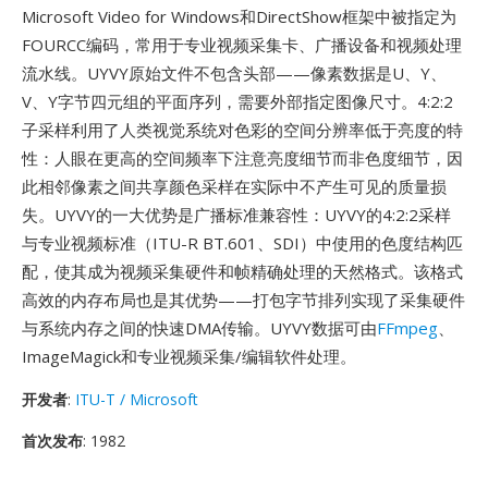
Microsoft Video for Windows和DirectShow框架中被指定为
FOURCC编码，常用于专业视频采集卡、广播设备和视频处理
流水线。UYVY原始文件不包含头部——像素数据是U、Y、
V、Y字节四元组的平面序列，需要外部指定图像尺寸。4:2:2
子采样利用了人类视觉系统对色彩的空间分辨率低于亮度的特
性：人眼在更高的空间频率下注意亮度细节而非色度细节，因
此相邻像素之间共享颜色采样在实际中不产生可见的质量损
失。UYVY的一大优势是广播标准兼容性：UYVY的4:2:2采样
与专业视频标准（ITU-R BT.601、SDI）中使用的色度结构匹
配，使其成为视频采集硬件和帧精确处理的天然格式。该格式
高效的内存布局也是其优势——打包字节排列实现了采集硬件
与系统内存之间的快速DMA传输。UYVY数据可由
FFmpeg
、
ImageMagick和专业视频采集/编辑软件处理。
开发者
:
ITU-T / Microsoft
首次发布
: 1982