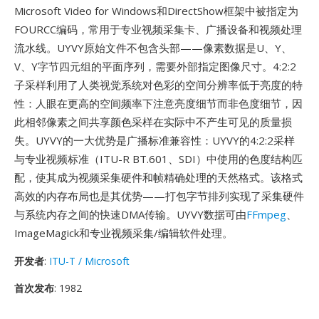
Microsoft Video for Windows和DirectShow框架中被指定为
FOURCC编码，常用于专业视频采集卡、广播设备和视频处理
流水线。UYVY原始文件不包含头部——像素数据是U、Y、
V、Y字节四元组的平面序列，需要外部指定图像尺寸。4:2:2
子采样利用了人类视觉系统对色彩的空间分辨率低于亮度的特
性：人眼在更高的空间频率下注意亮度细节而非色度细节，因
此相邻像素之间共享颜色采样在实际中不产生可见的质量损
失。UYVY的一大优势是广播标准兼容性：UYVY的4:2:2采样
与专业视频标准（ITU-R BT.601、SDI）中使用的色度结构匹
配，使其成为视频采集硬件和帧精确处理的天然格式。该格式
高效的内存布局也是其优势——打包字节排列实现了采集硬件
与系统内存之间的快速DMA传输。UYVY数据可由
FFmpeg
、
ImageMagick和专业视频采集/编辑软件处理。
开发者
:
ITU-T / Microsoft
首次发布
: 1982