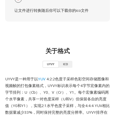
让文件进行转换随后你可以下载你的ico文件
关于格式
UYVY
ICO
UYVY是一种用于以
YUV
4:2:2色度子采样色彩空间存储图像和
视频帧的打包像素格式，UYVY标识表示每个4字节宏像素内的
字节排列：U（Cb）、Y0、V（Cr）、Y1。每个宏像素编码两
个水平像素，共享一对色度采样（U和V）但保留各自的亮度
值（Y0和Y1），实现2:1水平色度子采样，与全4:4:4 YUV相比
数据量减少33%，同时保持完整的亮度分辨率。UYVY排序在