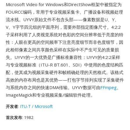
Microsoft Video for Windows和DirectShow框架中被指定为
FOURCC编码，常用于专业视频采集卡、广播设备和视频处理
流水线。UYVY原始文件不包含头部——像素数据是U、Y、
V、Y字节四元组的平面序列，需要外部指定图像尺寸。4:2:2
子采样利用了人类视觉系统对色彩的空间分辨率低于亮度的特
性：人眼在更高的空间频率下注意亮度细节而非色度细节，因
此相邻像素之间共享颜色采样在实际中不产生可见的质量损
失。UYVY的一大优势是广播标准兼容性：UYVY的4:2:2采样
与专业视频标准（ITU-R BT.601、SDI）中使用的色度结构匹
配，使其成为视频采集硬件和帧精确处理的天然格式。该格式
高效的内存布局也是其优势——打包字节排列实现了采集硬件
与系统内存之间的快速DMA传输。UYVY数据可由
FFmpeg
、
ImageMagick和专业视频采集/编辑软件处理。
开发者
:
ITU-T / Microsoft
首次发布
: 1982