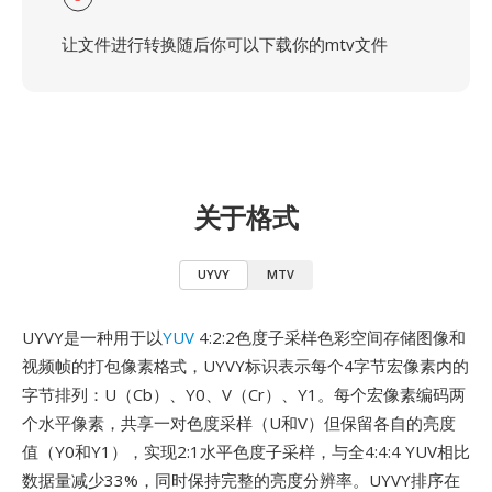
让文件进行转换随后你可以下载你的mtv文件
关于格式
UYVY
MTV
UYVY是一种用于以
YUV
4:2:2色度子采样色彩空间存储图像和
视频帧的打包像素格式，UYVY标识表示每个4字节宏像素内的
字节排列：U（Cb）、Y0、V（Cr）、Y1。每个宏像素编码两
个水平像素，共享一对色度采样（U和V）但保留各自的亮度
值（Y0和Y1），实现2:1水平色度子采样，与全4:4:4 YUV相比
数据量减少33%，同时保持完整的亮度分辨率。UYVY排序在