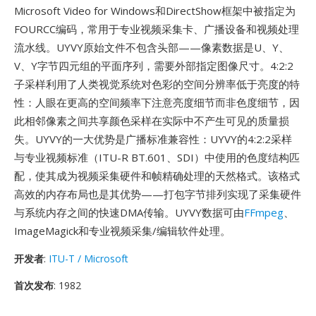
Microsoft Video for Windows和DirectShow框架中被指定为
FOURCC编码，常用于专业视频采集卡、广播设备和视频处理
流水线。UYVY原始文件不包含头部——像素数据是U、Y、
V、Y字节四元组的平面序列，需要外部指定图像尺寸。4:2:2
子采样利用了人类视觉系统对色彩的空间分辨率低于亮度的特
性：人眼在更高的空间频率下注意亮度细节而非色度细节，因
此相邻像素之间共享颜色采样在实际中不产生可见的质量损
失。UYVY的一大优势是广播标准兼容性：UYVY的4:2:2采样
与专业视频标准（ITU-R BT.601、SDI）中使用的色度结构匹
配，使其成为视频采集硬件和帧精确处理的天然格式。该格式
高效的内存布局也是其优势——打包字节排列实现了采集硬件
与系统内存之间的快速DMA传输。UYVY数据可由
FFmpeg
、
ImageMagick和专业视频采集/编辑软件处理。
开发者
:
ITU-T / Microsoft
首次发布
: 1982