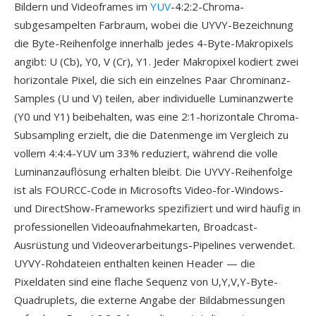
Bildern und Videoframes im
YUV
-4:2:2-Chroma-
subgesampelten Farbraum, wobei die UYVY-Bezeichnung
die Byte-Reihenfolge innerhalb jedes 4-Byte-Makropixels
angibt: U (Cb), Y0, V (Cr), Y1. Jeder Makropixel kodiert zwei
horizontale Pixel, die sich ein einzelnes Paar Chrominanz-
Samples (U und V) teilen, aber individuelle Luminanzwerte
(Y0 und Y1) beibehalten, was eine 2:1-horizontale Chroma-
Subsampling erzielt, die die Datenmenge im Vergleich zu
vollem 4:4:4-YUV um 33% reduziert, während die volle
Luminanzauflösung erhalten bleibt. Die UYVY-Reihenfolge
ist als FOURCC-Code in Microsofts Video-for-Windows-
und DirectShow-Frameworks spezifiziert und wird häufig in
professionellen Videoaufnahmekarten, Broadcast-
Ausrüstung und Videoverarbeitungs-Pipelines verwendet.
UYVY-Rohdateien enthalten keinen Header — die
Pixeldaten sind eine flache Sequenz von U,Y,V,Y-Byte-
Quadruplets, die externe Angabe der Bildabmessungen