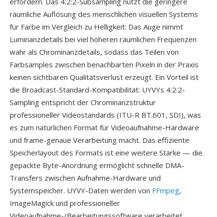
erfordern. Das 4:2:2-Subsampling nutzt die geringere
räumliche Auflösung des menschlichen visuellen Systems
für Farbe im Vergleich zu Helligkeit: Das Auge nimmt
Luminanzdetails bei viel höheren räumlichen Frequenzen
wahr als Chrominanzdetails, sodass das Teilen von
Farbsamples zwischen benachbarten Pixeln in der Praxis
keinen sichtbaren Qualitätsverlust erzeugt. Ein Vorteil ist
die Broadcast-Standard-Kompatibilität: UYVYs 4:2:2-
Sampling entspricht der Chrominanzstruktur
professioneller Videostandards (ITU-R BT.601, SDI), was
es zum natürlichen Format für Videoaufnahme-Hardware
und frame-genaue Verarbeitung macht. Das effiziente
Speicherlayout des Formats ist eine weitere Stärke — die
gepackte Byte-Anordnung ermöglicht schnelle DMA-
Transfers zwischen Aufnahme-Hardware und
Systemspeicher. UYVY-Daten werden von
FFmpeg
,
ImageMagick und professioneller
Videoaufnahme-/Bearbeitungssoftware verarbeitet.