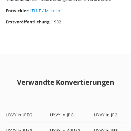
Entwickler
:
ITU-T / Microsoft
Erstveröffentlichung
: 1982
Verwandte Konvertierungen
UYVY in JPEG
UYVY in JPG
UYVY in JP2
UYVY in BMP
UYVY in WBMP
UYVY in GIF