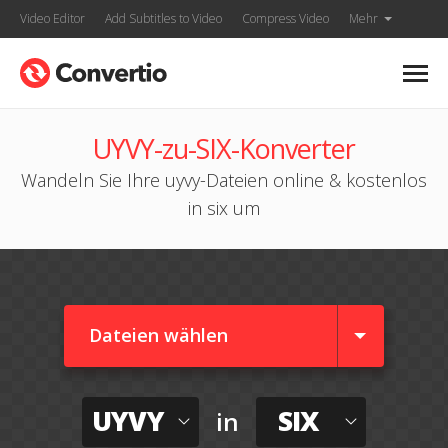
Video Editor
Add Subtitles to Video
Compress Video
Mehr
UYVY-zu-SIX-Konverter
Wandeln Sie Ihre uyvy-Dateien online & kostenlos
in six um
Dateien wählen
UYVY
SIX
in