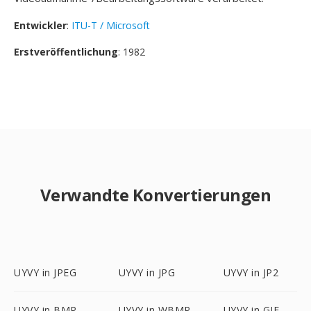
Entwickler
:
ITU-T / Microsoft
Erstveröffentlichung
: 1982
Verwandte Konvertierungen
UYVY in JPEG
UYVY in JPG
UYVY in JP2
UYVY in BMP
UYVY in WBMP
UYVY in GIF