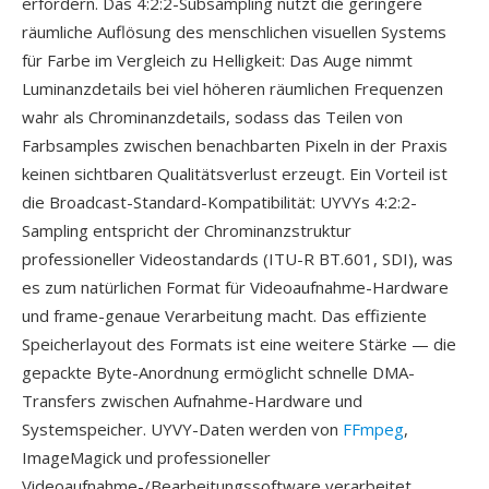
erfordern. Das 4:2:2-Subsampling nutzt die geringere
räumliche Auflösung des menschlichen visuellen Systems
für Farbe im Vergleich zu Helligkeit: Das Auge nimmt
Luminanzdetails bei viel höheren räumlichen Frequenzen
wahr als Chrominanzdetails, sodass das Teilen von
Farbsamples zwischen benachbarten Pixeln in der Praxis
keinen sichtbaren Qualitätsverlust erzeugt. Ein Vorteil ist
die Broadcast-Standard-Kompatibilität: UYVYs 4:2:2-
Sampling entspricht der Chrominanzstruktur
professioneller Videostandards (ITU-R BT.601, SDI), was
es zum natürlichen Format für Videoaufnahme-Hardware
und frame-genaue Verarbeitung macht. Das effiziente
Speicherlayout des Formats ist eine weitere Stärke — die
gepackte Byte-Anordnung ermöglicht schnelle DMA-
Transfers zwischen Aufnahme-Hardware und
Systemspeicher. UYVY-Daten werden von
FFmpeg
,
ImageMagick und professioneller
Videoaufnahme-/Bearbeitungssoftware verarbeitet.