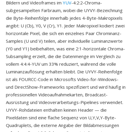
Bildern und Videoframes im
YUV
-4:2:2-Chroma-
subgesampelten Farbraum, wobei die UYVY-Bezeichnung
die Byte-Reihenfolge innerhalb jedes 4-Byte-Makropixels
angibt: U (Cb), Y0, V (Cr), Y1. Jeder Makropixel kodiert zwei
horizontale Pixel, die sich ein einzelnes Paar Chrominanz-
Samples (U und V) teilen, aber individuelle Luminanzwerte
(Y0 und Y1) beibehalten, was eine 2:1-horizontale Chroma-
Subsampling erzielt, die die Datenmenge im Vergleich zu
vollem 4:4:4-YUV um 33% reduziert, während die volle
Luminanzauflösung erhalten bleibt. Die UYVY-Reihenfolge
ist als FOURCC-Code in Microsofts Video-for-Windows-
und DirectShow-Frameworks spezifiziert und wird häufig in
professionellen Videoaufnahmekarten, Broadcast-
Ausrüstung und Videoverarbeitungs-Pipelines verwendet.
UYVY-Rohdateien enthalten keinen Header — die
Pixeldaten sind eine flache Sequenz von U,Y,V,Y-Byte-
Quadruplets, die externe Angabe der Bildabmessungen