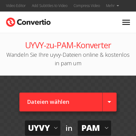
Video Editor
Add Subtitles to Video
Compress Video
Mehr
UYVY-zu-PAM-Konverter
Wandeln Sie Ihre uyvy-Dateien online & kostenlos
in pam um
Dateien wählen
UYVY
PAM
in