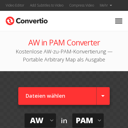
Video Editor
Add Subtitles to Video
Compress Video
Mehr
AW in PAM Converter
Kostenlose AW-zu-PAM-Konvertierung —
Portable Arbitrary Map als Ausgabe
Dateien wählen
AW
PAM
in