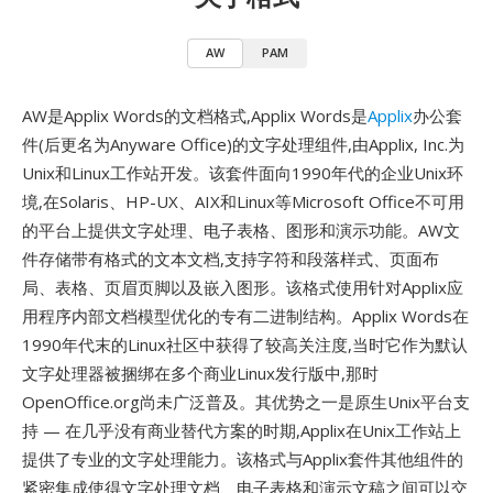
AW
PAM
AW是Applix Words的文档格式,Applix Words是
Applix
办公套
件(后更名为Anyware Office)的文字处理组件,由Applix, Inc.为
Unix和Linux工作站开发。该套件面向1990年代的企业Unix环
境,在Solaris、HP-UX、AIX和Linux等Microsoft Office不可用
的平台上提供文字处理、电子表格、图形和演示功能。AW文
件存储带有格式的文本文档,支持字符和段落样式、页面布
局、表格、页眉页脚以及嵌入图形。该格式使用针对Applix应
用程序内部文档模型优化的专有二进制结构。Applix Words在
1990年代末的Linux社区中获得了较高关注度,当时它作为默认
文字处理器被捆绑在多个商业Linux发行版中,那时
OpenOffice.org尚未广泛普及。其优势之一是原生Unix平台支
持 — 在几乎没有商业替代方案的时期,Applix在Unix工作站上
提供了专业的文字处理能力。该格式与Applix套件其他组件的
紧密集成使得文字处理文档、电子表格和演示文稿之间可以交