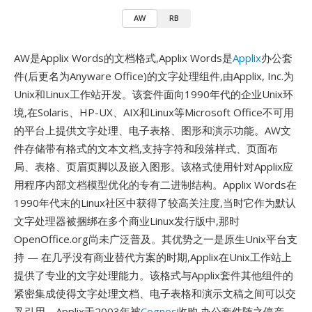
AW
RB
AW是Applix Words的文档格式,Applix Words是
Applix
办公套
件(后更名为Anyware Office)的文字处理组件,由Applix, Inc.为
Unix和Linux工作站开发。该套件面向1990年代的企业Unix环
境,在Solaris、HP-UX、AIX和Linux等Microsoft Office不可用
的平台上提供文字处理、电子表格、图形和演示功能。AW文
件存储带有格式的文本文档,支持字符和段落样式、页面布
局、表格、页眉页脚以及嵌入图形。该格式使用针对Applix应
用程序内部文档模型优化的专有二进制结构。Applix Words在
1990年代末的Linux社区中获得了较高关注度,当时它作为默认
文字处理器被捆绑在多个商业Linux发行版中,那时
OpenOffice.org尚未广泛普及。其优势之一是原生Unix平台支
持 — 在几乎没有商业替代方案的时期,Applix在Unix工作站上
提供了专业的文字处理能力。该格式与Applix套件其他组件的
紧密集成使得文字处理文档、电子表格和演示文稿之间可以交
叉引用。Applix于2003年被
Cognos
收购,办公套件随之停产。