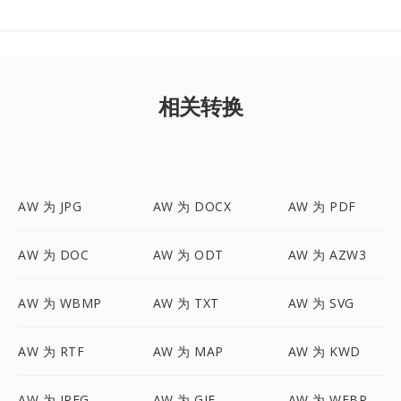
相关转换
AW 为 JPG
AW 为 DOCX
AW 为 PDF
AW 为 DOC
AW 为 ODT
AW 为 AZW3
AW 为 WBMP
AW 为 TXT
AW 为 SVG
AW 为 RTF
AW 为 MAP
AW 为 KWD
AW 为 JPEG
AW 为 GIF
AW 为 WEBP