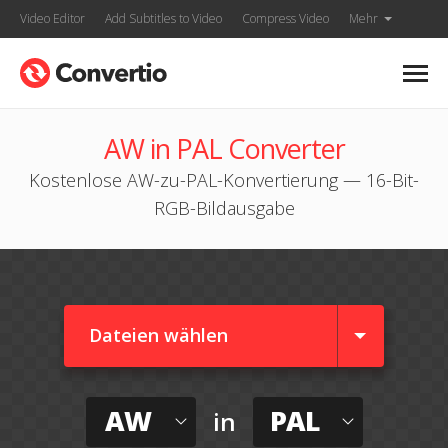
Video Editor
Add Subtitles to Video
Compress Video
Mehr
AW in PAL Converter
Kostenlose AW-zu-PAL-Konvertierung — 16-Bit-
RGB-Bildausgabe
Dateien wählen
AW
PAL
in