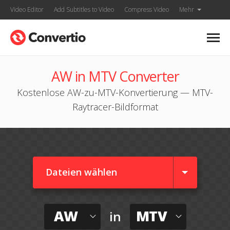
Video Editor
Add Subtitles to Video
Compress Video
Mehr
AW in MTV Converter
Kostenlose AW-zu-MTV-Konvertierung — MTV-
Raytracer-Bildformat
Dateien wählen
AW
MTV
in