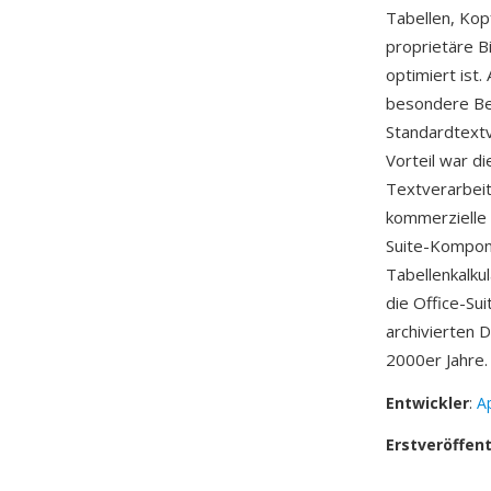
Tabellen, Kop
proprietäre B
optimiert ist
besondere Bek
Standardtextv
Vorteil war d
Textverarbeit
kommerzielle 
Suite-Kompon
Tabellenkalku
die Office-Su
archivierten
2000er Jahre.
Entwickler
:
Ap
Erstveröffen