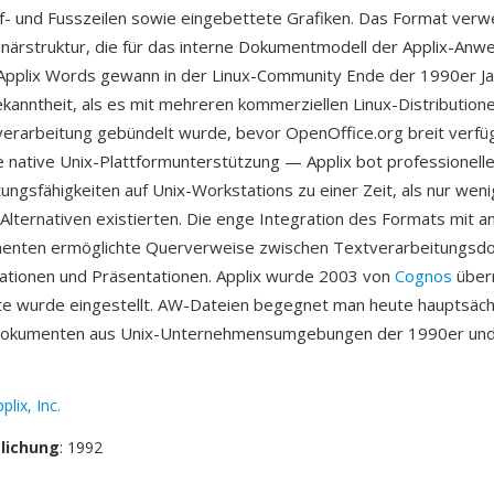
f- und Fusszeilen sowie eingebettete Grafiken. Das Format verw
inärstruktur, die für das interne Dokumentmodell der Applix-An
. Applix Words gewann in der Linux-Community Ende der 1990er J
anntheit, als es mit mehreren kommerziellen Linux-Distributione
erarbeitung gebündelt wurde, bevor OpenOffice.org breit verfüg
ie native Unix-Plattformunterstützung — Applix bot professionell
ungsfähigkeiten auf Unix-Workstations zu einer Zeit, als nur wen
Alternativen existierten. Die enge Integration des Formats mit a
enten ermöglichte Querverweise zwischen Textverarbeitungsd
lationen und Präsentationen. Applix wurde 2003 von
Cognos
über
ite wurde eingestellt. AW-Dateien begegnet man heute hauptsächl
 Dokumenten aus Unix-Unternehmensumgebungen der 1990er und
plix, Inc.
tlichung
: 1992