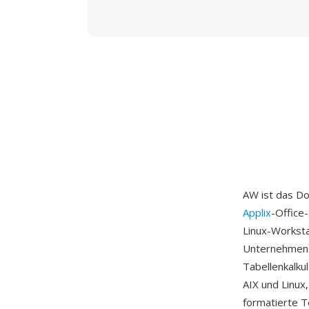
AW ist das D
Applix
-Office-
Linux-Workstat
Unternehmens
Tabellenkalku
AIX und Linux
formatierte T