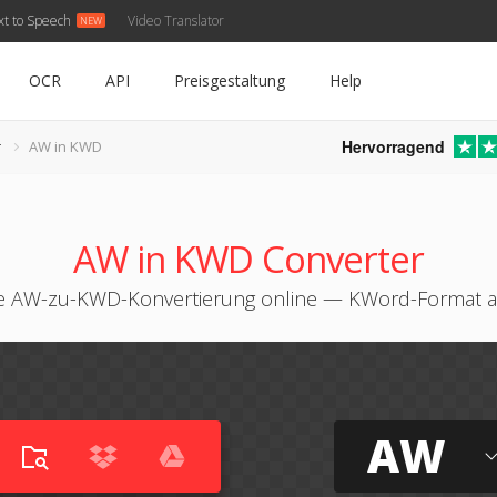
xt to Speech
Video Translator
OCR
API
Preisgestaltung
Help
Hervorragend
r
AW in KWD
AW in KWD Converter
e AW-zu-KWD-Konvertierung online — KWord-Format a
AW