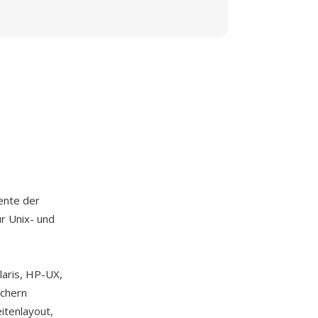
ente der
ür Unix- und
laris, HP-UX,
ichern
itenlayout,