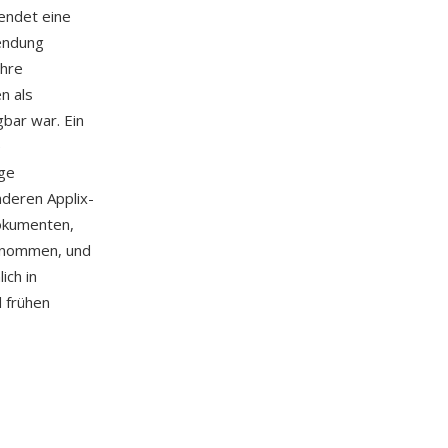
endet eine
wendung
ahre
n als
bar war. Ein
e
ige
nderen Applix-
okumenten,
nommen, und
ich in
 frühen