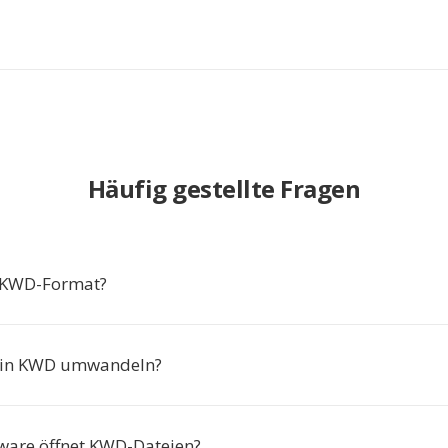
Häufig gestellte Fragen
s KWD-Format?
in KWD umwandeln?
ware öffnet KWD-Dateien?