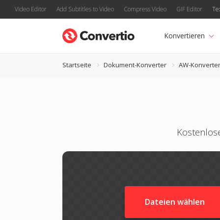
Video Editor
Add Subtitles to Video
Compress Video
GIF Editor
Te
Konvertieren
Startseite
Dokument-Konverter
AW-Konverte
Kostenlos
Dateien wählen