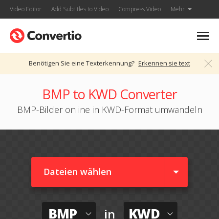
Video Editor
Add Subtitles to Video
Compress Video
Mehr
Benötigen Sie eine Texterkennung?
Erkennen sie text
BMP to KWD Converter
BMP-Bilder online in KWD-Format umwandeln
Dateien wählen
BMP
KWD
in