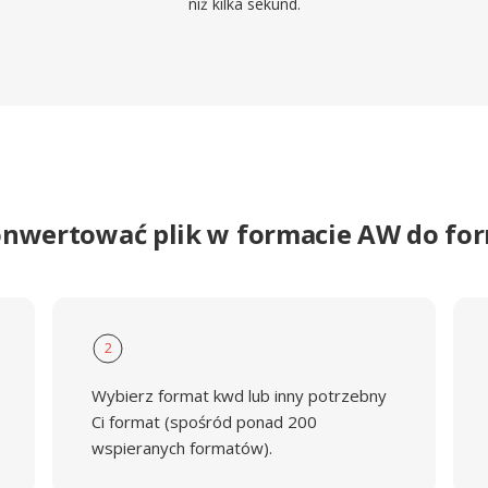
niż kilka sekund.
onwertować plik w formacie AW do f
2
Wybierz format kwd lub inny potrzebny
Ci format (spośród ponad 200
wspieranych formatów).