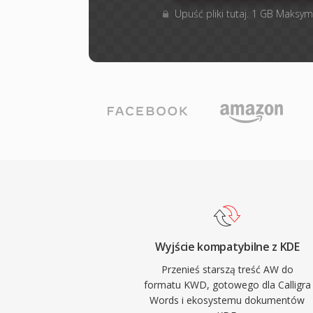
Upuść pliki tutaj. 1 GB Maksym
Wyjście kompatybilne z KDE
Przenieś starszą treść AW do
formatu KWD, gotowego dla Calligra
Words i ekosystemu dokumentów