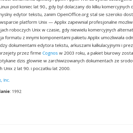
inux pod koniec lat 90., gdy byl dolaczany do kilku komercyjnych 
myslny edytor tekstu, zanim OpenOffice.org stal sie szeroko dost
wsparcie platform Unix — Applix zapewnial profesjonalne mozliwo
cjach roboczych Unix w czasie, gdy niewielu komercyjnych alternat
acja formatu z innymi komponentami pakietu Applix umozliwiała odn
zy dokumentami edytora tekstu, arkuszami kalkulacyjnymi i prez
 przejety przez firme
Cognos
w 2003 roku, a pakiet biurowy zosta
potykane dzis glownie w zarchiwizowanych dokumentach ze srodo
 Unix z lat 90. i poczatku lat 2000.
, Inc.
danie
: 1992