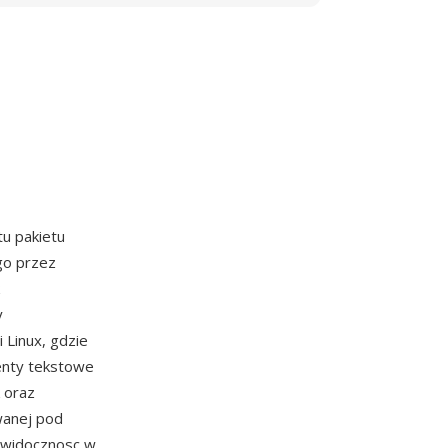
u pakietu
go przez
y
i Linux, gdzie
enty tekstowe
k oraz
owanej pod
a widocznosc w