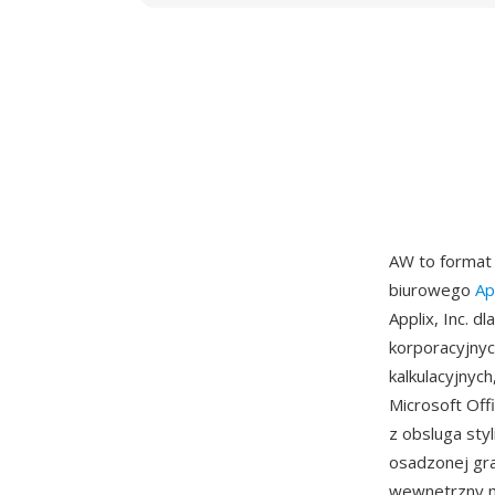
AW to format
biurowego
Ap
Applix, Inc. d
korporacyjnyc
kalkulacyjnych
Microsoft Off
z obsluga styl
osadzonej gra
wewnetrzny mo