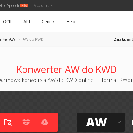
xt to Speech
Video Translator
OCR
API
Cennik
Help
Znakomit
erter AW
AW do KWD
Konwerter AW do KWD
armowa konwersja AW do KWD online — format KWo
AW