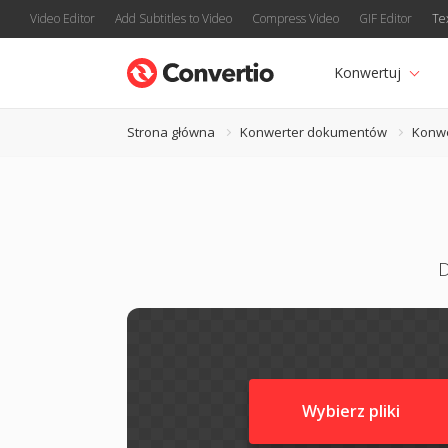
Video Editor
Add Subtitles to Video
Compress Video
GIF Editor
Te
Konwertuj
Strona główna
Konwerter dokumentów
Konw
D
Wybierz pliki