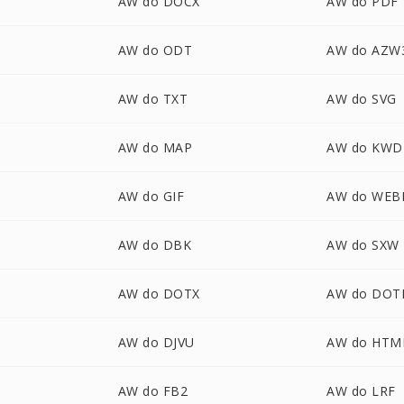
AW do DOCX
AW do PDF
AW do ODT
AW do AZW
AW do TXT
AW do SVG
AW do MAP
AW do KWD
AW do GIF
AW do WEB
AW do DBK
AW do SXW
AW do DOTX
AW do DO
AW do DJVU
AW do HTM
AW do FB2
AW do LRF