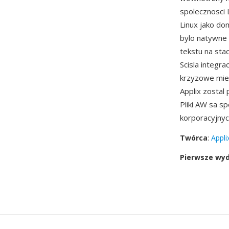
spolecznosci L
Linux jako do
bylo natywne 
tekstu na sta
Scisla integr
krzyzowe mied
Applix zostal
Pliki AW sa s
korporacyjnych
Twórca
:
Applix
Pierwsze wy