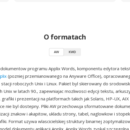
O formatach
AW
KWD
 dokumentow programu Applix Words, komponentu edytora tekst
plix
(pozniej przemianowanego na Anyware Office), opracowane
la stacji roboczych Unix i Linux. Pakiet byl skierowany do srodowisk
h Unix w latach 90., zapewniajac mozliwosci edycji tekstu, arkusz
, grafiki i prezentacji na platformach takich jak Solaris, HP-UX, AIX 
ice nie byl dostepny. Pliki AW przechowuja sformatowane dokum
izacji znakow i akapitow, ukladu strony, tabel, naglowkow i stope
fiki. Format uzywa wlascicielskiej struktury binarnej zoptymaliz
del dokumentu aplikacji Applix. Applix Words zyskal szczegoln