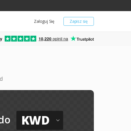
Zaloguj Się
Zapisz się
y
10,220
opinii na
rd
KWD
do