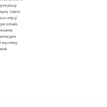
dystrybucji
epny. Zaleta
sci edycji
yw istnialo.
iesienia
entacjami.
l wycofany.
wisk