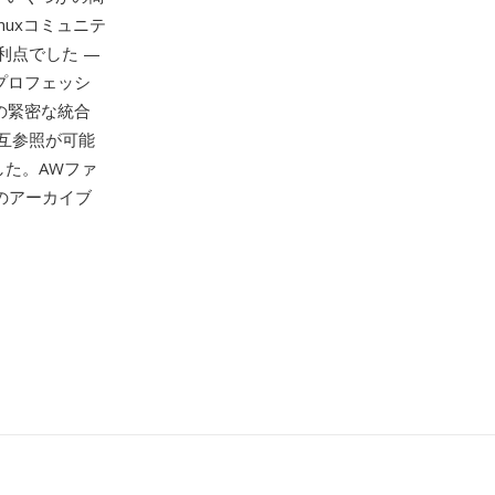
nuxコミュニテ
利点でした —
にプロフェッシ
の緊密な統合
互参照が可能
た。AWファ
らのアーカイブ