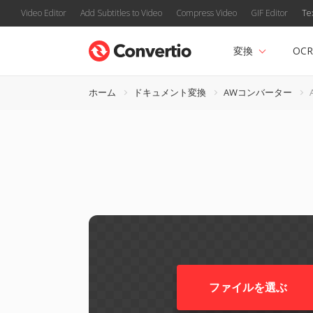
Video Editor
Add Subtitles to Video
Compress Video
GIF Editor
Te
変換
OCR
ホーム
ドキュメント変換
AWコンバーター
ファイルを選ぶ