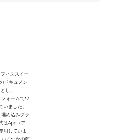
オフィススイー
dsのドキュメン
トとし、
ラットフォームでワ
ていました。
、埋め込みグラ
pplixア
使用していま
前に、いくつかの商