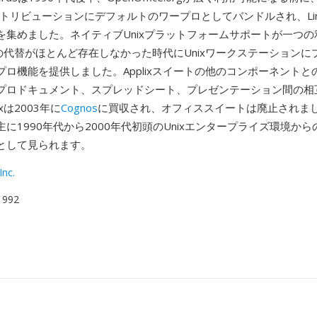
ィストリビューションにデフォルトのワープロとしてバンドルされ、Li
を集めました。ネイティブUnixプラットフォームサポートが一つの
商用の代替がほとんど存在しなかった時代にUnixワークステーション
プロ機能を提供しました。Applixスイートの他のコンポーネントと
プロドキュメント、スプレッドシート、プレゼンテーション間の相
ixは2003年に
Cognos
に買収され、オフィススイートは廃止されまし
に1990年代から2000年代初頭のUnixエンタープライズ環境か
として見られます。
Inc.
 1992