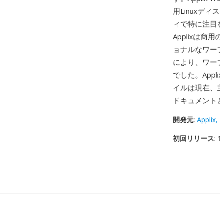
用Linuxデ
ィで特に注目
Applixは
ョナルなワー
により、ワー
でした。Appl
イルは現在、主
ドキュメント
開発元
:
Applix, 
初回リリース
: