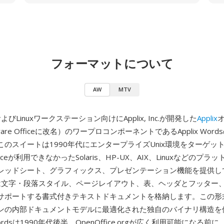
フォーマットについて
AW
MTV
およびLinuxワークステーション向けにApplix, Inc.が開発した
Applix
are Officeに改名）のワープロコンポーネントであるApplix Wor
このスイートは1990年代にエンタープライズUnix環境をターゲッ
 Officeが利用できなかったSolaris、HP-UX、AIX、Linuxなどのプ
レッドシート、グラフィックス、プレゼンテーション機能を提供し
は文字・段落スタイル、ページレイアウト、表、ヘッダとフッター
サポートする書式付きテキストドキュメントを格納します。この形式はA
ンの内部ドキュメントモデルに最適化された独自のバイナリ構造を
 Wordsは1990年代後半、OpenOffice.orgが広く利用可能になる