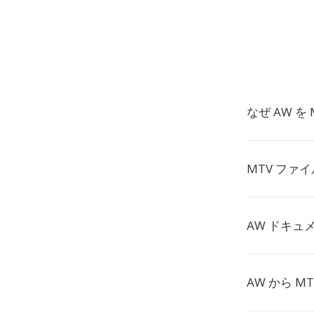
なぜ AW を
MTV ファ
AW ドキ
AW から 