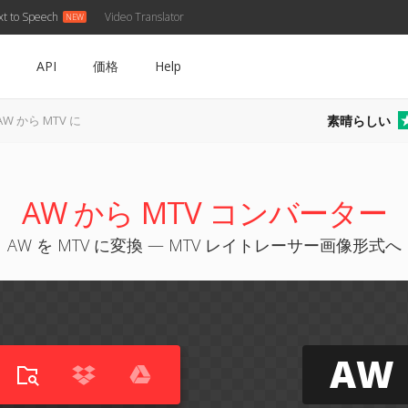
xt to Speech
Video Translator
API
価格
Help
素晴らしい
AW から MTV に
AW から MTV コンバーター
AW を MTV に変換 — MTV レイトレーサー画像形式へ
AW