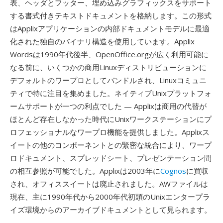
表、ヘッダとフッター、埋め込みグラフィックスをサポート
する書式付きテキストドキュメントを格納します。この形式
はApplixアプリケーションの内部ドキュメントモデルに最適
化された独自のバイナリ構造を使用しています。Applix
Wordsは1990年代後半、OpenOffice.orgが広く利用可能に
なる前に、いくつかの商用Linuxディストリビューションに
デフォルトのワープロとしてバンドルされ、Linuxコミュニ
ティで特に注目を集めました。ネイティブUnixプラットフォ
ームサポートが一つの利点でした — Applixは商用の代替が
ほとんど存在しなかった時代にUnixワークステーションにプ
ロフェッショナルなワープロ機能を提供しました。Applixス
イートの他のコンポーネントとの緊密な統合により、ワープ
ロドキュメント、スプレッドシート、プレゼンテーション間
の相互参照が可能でした。Applixは2003年に
Cognos
に買収
され、オフィススイートは廃止されました。AWファイルは
現在、主に1990年代から2000年代初頭のUnixエンタープラ
イズ環境からのアーカイブドキュメントとして見られます。