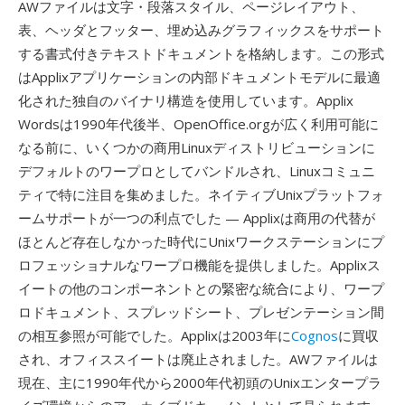
AWファイルは文字・段落スタイル、ページレイアウト、
表、ヘッダとフッター、埋め込みグラフィックスをサポート
する書式付きテキストドキュメントを格納します。この形式
はApplixアプリケーションの内部ドキュメントモデルに最適
化された独自のバイナリ構造を使用しています。Applix
Wordsは1990年代後半、OpenOffice.orgが広く利用可能に
なる前に、いくつかの商用Linuxディストリビューションに
デフォルトのワープロとしてバンドルされ、Linuxコミュニ
ティで特に注目を集めました。ネイティブUnixプラットフォ
ームサポートが一つの利点でした — Applixは商用の代替が
ほとんど存在しなかった時代にUnixワークステーションにプ
ロフェッショナルなワープロ機能を提供しました。Applixス
イートの他のコンポーネントとの緊密な統合により、ワープ
ロドキュメント、スプレッドシート、プレゼンテーション間
の相互参照が可能でした。Applixは2003年に
Cognos
に買収
され、オフィススイートは廃止されました。AWファイルは
現在、主に1990年代から2000年代初頭のUnixエンタープラ