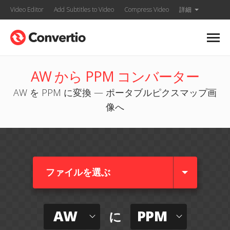
Video Editor
Add Subtitles to Video
Compress Video
詳細
AW から PPM コンバーター
AW を PPM に変換 — ポータブルピクスマップ画
像へ
ファイルを選ぶ
AW
PPM
に