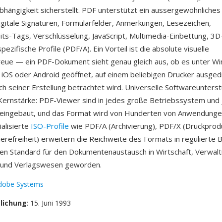
bhängigkeit sicherstellt. PDF unterstützt ein aussergewöhnliche
digitale Signaturen, Formularfelder, Anmerkungen, Lesezeichen,
eits-Tags, Verschlüsselung, JavaScript, Multimedia-Einbettung, 3D
pezifische Profile (PDF/A). Ein Vorteil ist die absolute visuelle
eue — ein PDF-Dokument sieht genau gleich aus, ob es unter W
 iOS oder Android geöffnet, auf einem beliebigen Drucker ausged
ch seiner Erstellung betrachtet wird. Universelle Softwareunterst
Kernstärke: PDF-Viewer sind in jedes große Betriebssystem und
ingebaut, und das Format wird von Hunderten von Anwendunge
ialisierte
ISO-Profile
wie PDF/A (Archivierung), PDF/X (Druckprod
erefreiheit) erweitern die Reichweite des Formats in regulierte 
len Standard für den Dokumentenaustausch in Wirtschaft, Verwalt
 und Verlagswesen geworden.
dobe Systems
tlichung
: 15. Juni 1993