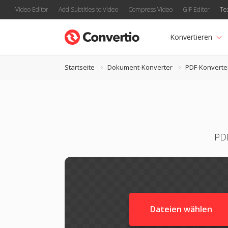
Video Editor
Add Subtitles to Video
Compress Video
GIF Editor
Te
Konvertieren
Startseite
Dokument-Konverter
PDF-Konverte
PDF
Dateien wählen