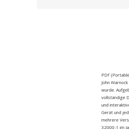
PDF (Portabl
John Warnock 
wurde. Aufgeb
vollständige 
und interakti
Gerät und jed
mehrere Versi
32000-1 im Ja