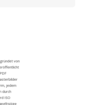
egründet von
röffentlicht
 PDF
asterbilder
form, jedem
h durch
ard ISO
angfristige