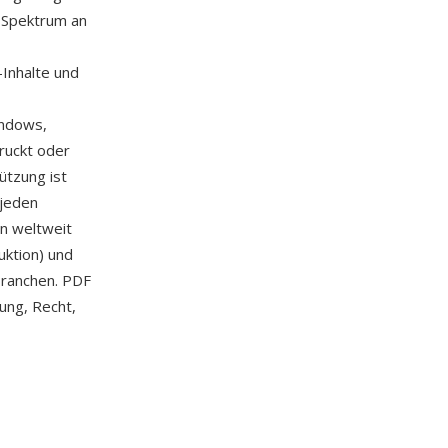
s Spektrum an
-Inhalte und
indows,
ruckt oder
ützung ist
 jeden
n weltweit
uktion) und
Branchen. PDF
ung, Recht,