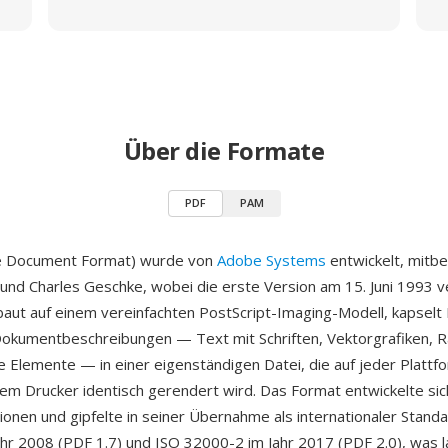
Über die Formate
PDF
PAM
e Document Format) wurde von
Adobe Systems
entwickelt, mitb
und Charles Geschke, wobei die erste Version am 15. Juni 1993 ve
aut auf einem vereinfachten PostScript-Imaging-Modell, kapselt
Dokumentbeschreibungen — Text mit Schriften, Vektorgrafiken, R
ve Elemente — in einer eigenständigen Datei, die auf jeder Platt
em Drucker identisch gerendert wird. Das Format entwickelte sic
onen und gipfelte in seiner Übernahme als internationaler Stand
hr 2008 (PDF 1.7) und ISO 32000-2 im Jahr 2017 (PDF 2.0), was l