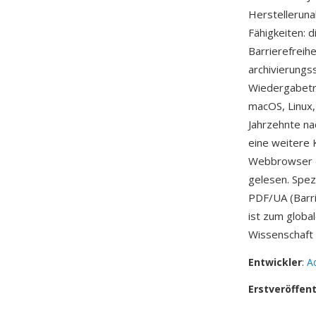
Herstelleruna
Fähigkeiten: 
Barrierefreih
archivierungss
Wiedergabetr
macOS, Linux,
Jahrzehnte na
eine weitere 
Webbrowser e
gelesen. Spez
PDF/UA (Barri
ist zum globa
Wissenschaft
Entwickler
:
A
Erstveröffen