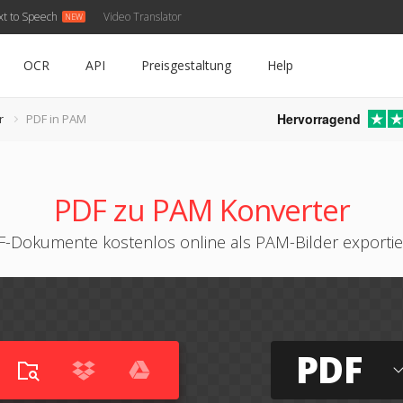
xt to Speech
Video Translator
OCR
API
Preisgestaltung
Help
Hervorragend
r
PDF in PAM
PDF zu PAM Konverter
-Dokumente kostenlos online als PAM-Bilder exporti
PDF