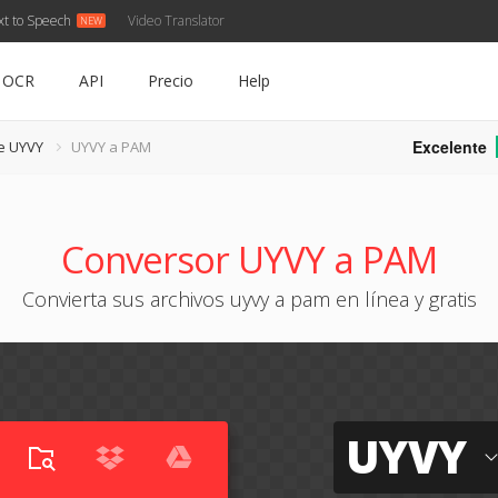
xt to Speech
Video Translator
OCR
API
Precio
Help
Excelente
e UYVY
UYVY a PAM
Conversor UYVY a PAM
Convierta sus archivos uyvy a pam en línea y gratis
UYVY