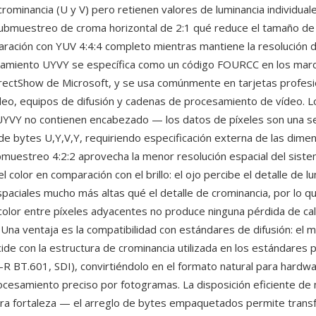
rominancia (U y V) pero retienen valores de luminancia individuale
ubmuestreo de croma horizontal de 2:1 qué reduce el tamaño de
ación con YUV 4:4:4 completo mientras mantiene la resolución d
enamiento UYVY se específica como un código FOURCC en los marc
ectShow de Microsoft, y se usa comúnmente en tarjetas profesi
deo, equipos de difusión y cadenas de procesamiento de vídeo. L
UYVY no contienen encabezado — los datos de píxeles son una se
de bytes U,Y,V,Y, requiriendo especificación externa de las dimen
bmuestreo 4:2:2 aprovecha la menor resolución espacial del siste
 color en comparación con el brillo: el ojo percibe el detalle de l
spaciales mucho más altas qué el detalle de crominancia, por lo q
olor entre píxeles adyacentes no produce ninguna pérdida de cali
. Una ventaja es la compatibilidad con estándares de difusión: el 
ide con la estructura de crominancia utilizada en los estándares 
-R BT.601, SDI), convirtiéndolo en el formato natural para hardw
ocesamiento preciso por fotogramas. La disposición eficiente de
ra fortaleza — el arreglo de bytes empaquetados permite tran