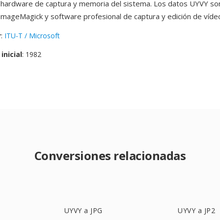
 hardware de captura y memoria del sistema. Los datos UYVY so
 ImageMagick y software profesional de captura y edición de víde
r
:
ITU-T / Microsoft
inicial
: 1982
Conversiones relacionadas
UYVY a JPG
UYVY a JP2