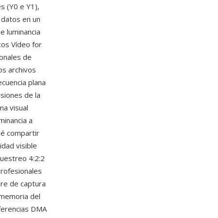
s (Y0 e Y1),
 datos en un
e luminancia
os Vídeo for
onales de
os archivos
cuencia plana
siones de la
ma visual
uminancia a
ué compartir
dad visible
muestreo 4:2:2
profesionales
are de captura
 memoria del
sferencias DMA