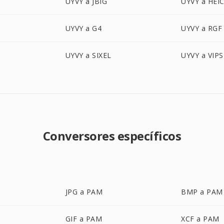
UYVY a JBIG
UYVY a HEI
UYVY a G4
UYVY a RGF
UYVY a SIXEL
UYVY a VIPS
Conversores específicos
JPG a PAM
BMP a PAM
GIF a PAM
XCF a PAM