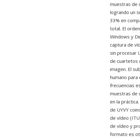
muestras de c
logrando un s
33% en compar
total. El ord
Windows y Dir
captura de ví
sin procesar 
de cuartetos 
imagen. El su
humano para el
frecuencias e
muestras de c
en la práctica
de UYVY coinc
de vídeo (ITU
de vídeo y pr
formato es ot