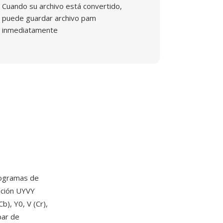
Cuando su archivo está convertido,
puede guardar archivo pam
inmediatamente
togramas de
ación UYVY
), Y0, V (Cr),
par de