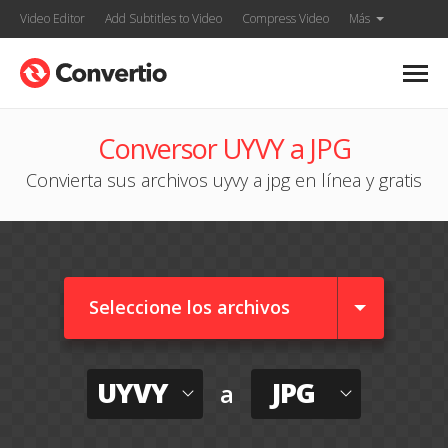
Video Editor
Add Subtitles to Video
Compress Video
Más
Conversor UYVY a JPG
Convierta sus archivos uyvy a jpg en línea y gratis
Seleccione los archivos
UYVY
JPG
a