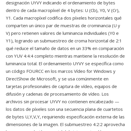
designación UYVY indicando el ordenamiento de bytes
dentro de cada macropíxel de 4 bytes: U (Cb), Y0, V (Cr),
Y1. Cada macropíxel codifica dos píxeles horizontales qué
comparten un único par de muestras de crominancia (U y
V) pero retienen valores de luminancia individuales (Y0 e
Y1), logrando un submuestreo de croma horizontal de 2:1
qué reduce el tamaño de datos en un 33% en comparación
con YUV 4:4:4 completo mientras mantiene la resolución de
luminancia total. El ordenamiento UYVY se específica como
un código FOURCC en los marcos Vídeo for Windows y
DirectShow de Microsoft, y se usa comúnmente en
tarjetas profesionales de captura de vídeo, equipos de
difusión y cadenas de procesamiento de vídeo. Los
archivos sin procesar UYVY no contienen encabezado —
los datos de píxeles son una secuencia plana de cuartetos
de bytes U,Y,V,Y, requiriendo especificación externa de las
dimensiones de la imagen. El submuestreo 4:2:2 aprovecha