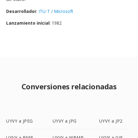
Desarrollador
:
ITU-T / Microsoft
Lanzamiento inicial
: 1982
Conversiones relacionadas
UYVY a JPEG
UYVY a JPG
UYVY a JP2
UYVY a BMP
UYVY a WBMP
UYVY a GIF