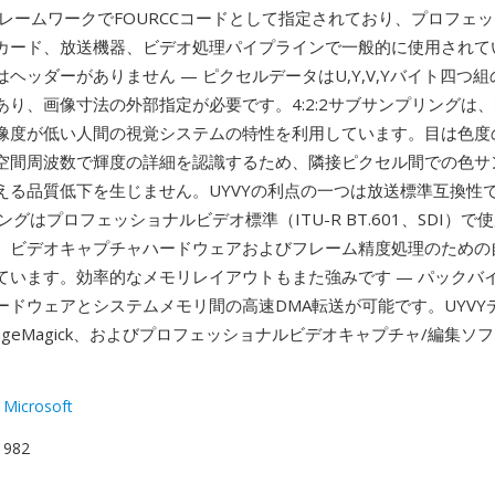
howフレームワークでFOURCCコードとして指定されており、プロフェ
カード、放送機器、ビデオ処理パイプラインで一般的に使用されてい
ヘッダーがありません — ピクセルデータはU,Y,V,Yバイト四つ
あり、画像寸法の外部指定が必要です。4:2:2サブサンプリングは
像度が低い人間の視覚システムの特性を利用しています。目は色度
空間周波数で輝度の詳細を認識するため、隣接ピクセル間での色サ
える品質低下を生じません。UYVYの利点の一つは放送標準互換性で
プリングはプロフェッショナルビデオ標準（ITU-R BT.601、SDI）
、ビデオキャプチャハードウェアおよびフレーム精度処理のための
ています。効率的なメモリレイアウトもまた強みです — パックバ
ードウェアとシステムメモリ間の高速DMA転送が可能です。UYVY
ageMagick、およびプロフェッショナルビデオキャプチャ/編集ソ
 Microsoft
 1982