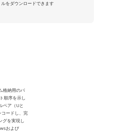
ルをダウンロードできます
ーム格納用のパ
イト順序を示し
ルペア（Uと
ンコードし、完
リングを実現し
owsおよび