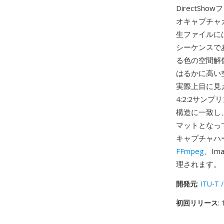
DirectS
オキャプチャ
生ファイルには
シーケンスで
る色の空間解
はるかに高い
実際上目に見
4:2:2サン
構造に一致し
マットとなっ
キャプチャハ
FFmpeg
、Im
理されます。
開発元
:
ITU-T /
初回リリース
: