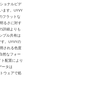
ッショナルビデ
ます。UYVY
組のフラットな
、明るさに対す
の詳細よりも
ンプル共有は
す。UYVYの
で使用される色度
自然なフォー
イト配置により
データは
フトウェアで処