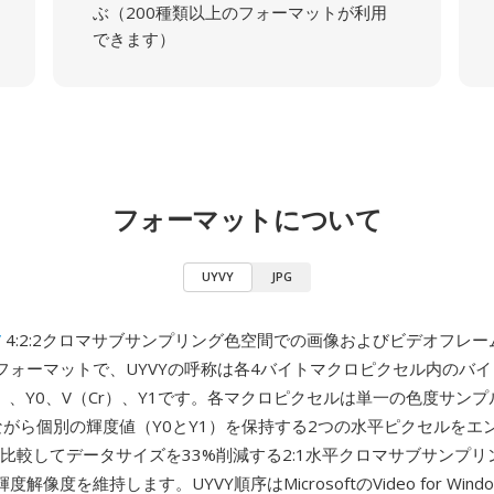
ぶ（200種類以上のフォーマットが利用
できます）
フォーマットについて
UYVY
JPG
V
4:2:2クロマサブサンプリング色空間での画像およびビデオフレ
フォーマットで、UYVYの呼称は各4バイトマクロピクセル内のバ
）、Y0、V（Cr）、Y1です。各マクロピクセルは単一の色度サンプ
ながら個別の輝度値（Y0とY1）を保持する2つの水平ピクセルをエ
YUVと比較してデータサイズを33%削減する2:1水平クロマサブサンプ
解像度を維持します。UYVY順序はMicrosoftのVideo for Wind