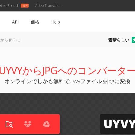
xt to Speech
Video Translator
API
価格
Help
素晴らしい
 から JPG に
UYVYからJPGへのコンバータ
オンラインでしかも無料でuyvyファイルをjpgに変換
UYV