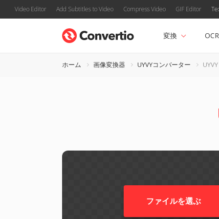
Video Editor
Add Subtitles to Video
Compress Video
GIF Editor
Te
変換
OCR
ホーム
画像変換器
UYVYコンバーター
UYVY
ファイルを選ぶ