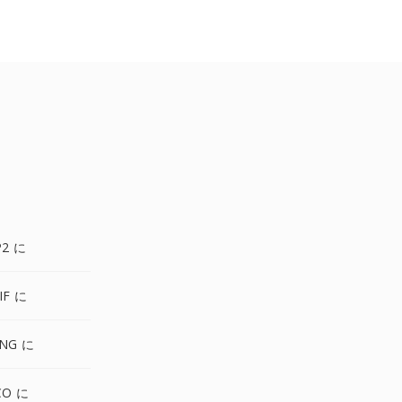
P2 に
IF に
PNG に
CO に