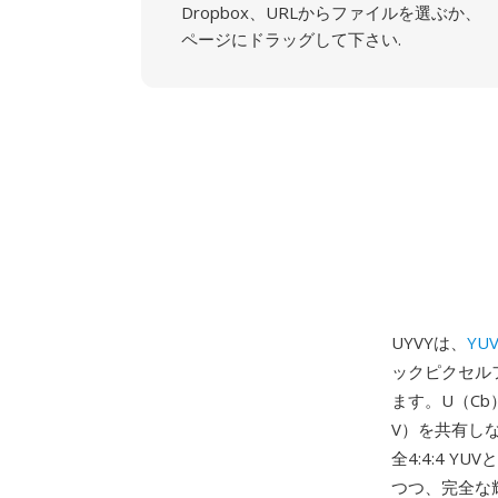
Dropbox、URLからファイルを選ぶか、
ページにドラッグして下さい.
UYVYは、
YU
ックピクセル
ます。U（Cb
V）を共有し
全4:4:4 
つつ、完全な輝度