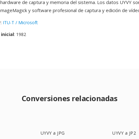
 hardware de captura y memoria del sistema. Los datos UYVY so
 ImageMagick y software profesional de captura y edición de víde
r
:
ITU-T / Microsoft
inicial
: 1982
Conversiones relacionadas
UYVY a JPG
UYVY a JP2