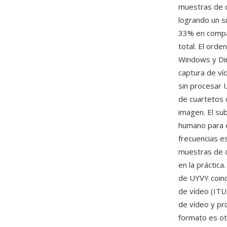
muestras de c
logrando un s
33% en compar
total. El ord
Windows y Dir
captura de ví
sin procesar 
de cuartetos 
imagen. El su
humano para el
frecuencias e
muestras de c
en la práctica
de UYVY coinc
de vídeo (ITU
de vídeo y pr
formato es ot