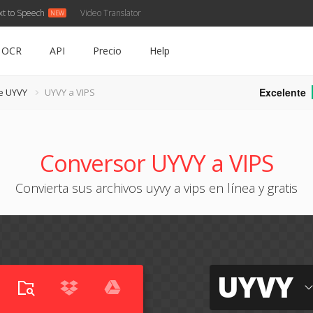
xt to Speech
Video Translator
OCR
API
Precio
Help
Excelente
e UYVY
UYVY a VIPS
Conversor UYVY a VIPS
Convierta sus archivos uyvy a vips en línea y gratis
UYVY