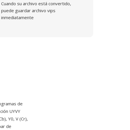
Cuando su archivo está convertido,
puede guardar archivo vips
inmediatamente
togramas de
ación UYVY
), Y0, V (Cr),
par de