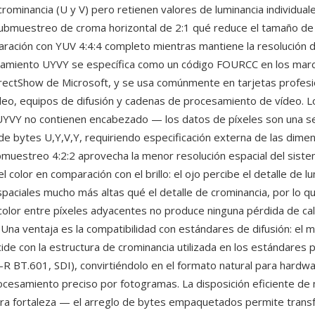
rominancia (U y V) pero retienen valores de luminancia individuale
ubmuestreo de croma horizontal de 2:1 qué reduce el tamaño de
ación con YUV 4:4:4 completo mientras mantiene la resolución d
enamiento UYVY se específica como un código FOURCC en los marc
ectShow de Microsoft, y se usa comúnmente en tarjetas profesi
deo, equipos de difusión y cadenas de procesamiento de vídeo. L
UYVY no contienen encabezado — los datos de píxeles son una se
de bytes U,Y,V,Y, requiriendo especificación externa de las dimen
bmuestreo 4:2:2 aprovecha la menor resolución espacial del siste
 color en comparación con el brillo: el ojo percibe el detalle de l
spaciales mucho más altas qué el detalle de crominancia, por lo q
olor entre píxeles adyacentes no produce ninguna pérdida de cali
. Una ventaja es la compatibilidad con estándares de difusión: el 
ide con la estructura de crominancia utilizada en los estándares 
-R BT.601, SDI), convirtiéndolo en el formato natural para hardw
ocesamiento preciso por fotogramas. La disposición eficiente de
ra fortaleza — el arreglo de bytes empaquetados permite tran