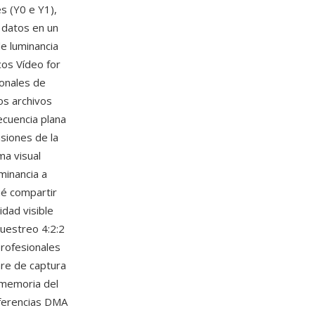
s (Y0 e Y1),
 datos en un
e luminancia
os Vídeo for
onales de
os archivos
cuencia plana
siones de la
ma visual
uminancia a
ué compartir
dad visible
muestreo 4:2:2
profesionales
are de captura
 memoria del
sferencias DMA