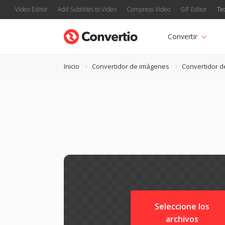
Video Editor
Add Subtitles to Video
Compress Video
GIF Editor
Te
Convertir
Inicio
Convertidor de imágenes
Convertidor d
Seleccione los
archivos