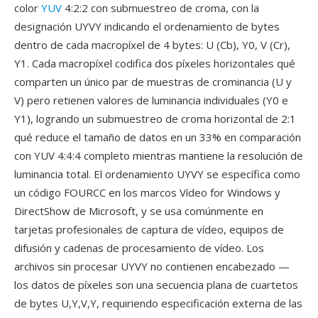
color
YUV
4:2:2 con submuestreo de croma, con la
designación UYVY indicando el ordenamiento de bytes
dentro de cada macropíxel de 4 bytes: U (Cb), Y0, V (Cr),
Y1. Cada macropíxel codifica dos píxeles horizontales qué
comparten un único par de muestras de crominancia (U y
V) pero retienen valores de luminancia individuales (Y0 e
Y1), logrando un submuestreo de croma horizontal de 2:1
qué reduce el tamaño de datos en un 33% en comparación
con YUV 4:4:4 completo mientras mantiene la resolución de
luminancia total. El ordenamiento UYVY se específica como
un código FOURCC en los marcos Vídeo for Windows y
DirectShow de Microsoft, y se usa comúnmente en
tarjetas profesionales de captura de vídeo, equipos de
difusión y cadenas de procesamiento de vídeo. Los
archivos sin procesar UYVY no contienen encabezado —
los datos de píxeles son una secuencia plana de cuartetos
de bytes U,Y,V,Y, requiriendo especificación externa de las