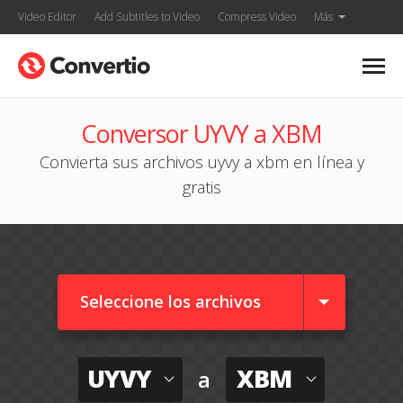
Video Editor
Add Subtitles to Video
Compress Video
Más
Conversor UYVY a XBM
Convierta sus archivos uyvy a xbm en línea y
gratis
Seleccione los archivos
UYVY
XBM
a