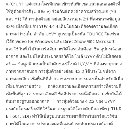
V (Cr), Y1 แต่ละแมโครพิกเซลเข้ารหัสพิกเซลแนวนอนสองตัวที่
ใช้คู่ตัวอย่างสี (U และ V) ร่วมกันแต่คงค่าความสว่างแยก (Y0
และ Y1) ให้การสุ่มตัวอย่างย่อยสีแนวนอน 2:1 ที่ลดขนาดข้อมูล
33% เมื่อเทียบกับ YUV 4:4:4 เต็มในขณะที่ยังคงความละเอียด
ความสว่างเต็ม ลำดับ UYVY ถูกระบุเป็นรหัส FOURCC ในเฟรม
เวิร์ก Video for Windows และ DirectShow ของ Microsoft
และใช้กันทั่วไปในการ์ดจับภาพวิดีโอระดับมืออาชีพ อุปกรณ์ออก
อากาศ และไปป์ไลน์ประมวลผลวิดีโอ ไฟล์ UYVY ดิบไม่มีเฮดเด
อร์ — ข้อมูลพิกเซลเป็นลำดับของสี่ไบต์ U,Y,V,Y ที่ต้องระบุขนาด
ภาพจากภายนอก การสุ่มตัวอย่างย่อย 4:2:2 ใช้ประโยชน์จาก
ความละเอียดเชิงพื้นที่ที่ต่ำกว่าของระบบการมองเห็นสำหรับสีเมื่อ
เทียบกับความสว่าง — ตาสังเกตรายละเอียดความสว่างที่ความถี่
เชิงพื้นที่สูงกว่ารายละเอียดสี ข้อดีประการหนึ่งคือความเข้ากันได้
กับมาตรฐานออกอากาศ — การสุ่มตัวอย่าง 4:2:2 ของ UYVY
ตรงกับโครงสร้างสีที่ใช้ในมาตรฐานวิดีโอระดับมืออาชีพ (ITU-R
BT.601, SDI) ทำให้เป็นรูปแบบธรรมชาติสำหรับฮาร์ดแวร์จับ
ภาพวิดีโอและการประมวลผลที่แม่นยำระดับเฟรม เลย์เอาต์