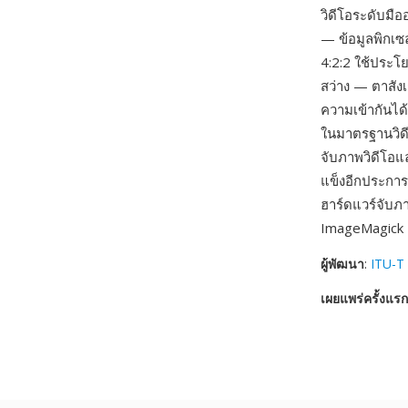
วิดีโอระดับมื
— ข้อมูลพิกเซ
4:2:2 ใช้ประโย
สว่าง — ตาสังเ
ความเข้ากันได
ในมาตรฐานวิดี
จับภาพวิดีโอแ
แข็งอีกประการ
ฮาร์ดแวร์จับ
ImageMagick แ
ผู้พัฒนา
:
ITU-T 
เผยแพร่ครั้งแรก