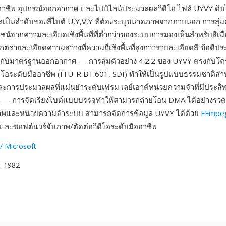
ออาชีพ อุปกรณ์ออกอากาศ และไปป์ไลน์ประมวลผลวิดีโอ ไฟล์ UYVY ดิบไ
ลเป็นลำดับของสี่ไบต์ U,Y,V,Y ที่ต้องระบุขนาดภาพจากภายนอก การสุ่มต
ชน์จากความละเอียดเชิงพื้นที่ที่ต่ำกว่าของระบบการมองเห็นสำหรับสีเมื
กตรายละเอียดความสว่างที่ความถี่เชิงพื้นที่สูงกว่ารายละเอียดสี ข้อดีปร
้กับมาตรฐานออกอากาศ — การสุ่มตัวอย่าง 4:2:2 ของ UYVY ตรงกับโครงส
โอระดับมืออาชีพ (ITU-R BT.601, SDI) ทำให้เป็นรูปแบบธรรมชาติสำห
ละการประมวลผลที่แม่นยำระดับเฟรม เลย์เอาต์หน่วยความจำที่มีประสิท
 — การจัดเรียงไบต์แบบบรรจุทำให้สามารถถ่ายโอน DMA ได้อย่างรวดเ
ภาพและหน่วยความจำระบบ สามารถจัดการข้อมูล UYVY ได้ด้วย
FFmpe
ละซอฟต์แวร์จับภาพ/ตัดต่อวิดีโอระดับมืออาชีพ
/ Microsoft
: 1982