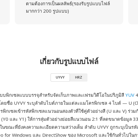
ตามต้องการเป็นผลลัพธ์(รองรับรูปแบบไฟล์
มากกว่า 200 รูปแบบ)
เกี่ยวกับรูปแบบไฟล์
UYVY
HRZ
บบพิกเซลแบบบรรจุสำหรับจัดเก็บภาพและเฟรมวิดีโอในปริภูมิสี
YUV
4
ี โดยชื่อ UYVY ระบุลำดับไบต์ภายในแต่ละแมโครพิกเซล 4 ไบต์ — U (Cb)
ิกเซลเข้ารหัสพิกเซลแนวนอนสองตัวที่ใช้คู่ตัวอย่างสี (U และ V) ร่วมก
(Y0 และ Y1) ให้การสุ่มตัวอย่างย่อยสีแนวนอน 2:1 ที่ลดขนาดข้อมูล 33%
มในขณะที่ยังคงความละเอียดความสว่างเต็ม ลำดับ UYVY ถูกระบุเป็นร
deo for Windows และ DirectShow ของ Microsoft และใช้กันทั่วไปในก