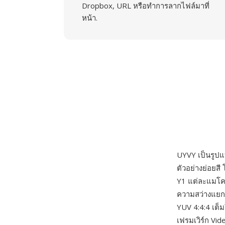
Dropbox, URL หรือทำการลากไฟล์มาที่
หน้า.
UYVY เป็นรูปแ
ตัวอย่างย่อยส
Y1 แต่ละแมโครพ
ความสว่างแยก 
YUV 4:4:4 เต็
เฟรมเวิร์ก Vi