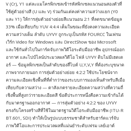
V (Cr), Y1 แต่ละแมโครพิกเซลเข้ารหัสพิกเซลแนวนอนสองตัวที่
ใช้คู่ตัวอย่างสี (U และ V) ร่วมกันแต่คงค่าความสว่างแยก (Y0
และ Y1) ให้การสุ่มตัวอย่างย่อยสีแนวนอน 2:1 ที่ลดขนาดข้อมูล
33% เมื่อเทียบกับ YUV 4:4:4 เต็มในขณะที่ยังคงความละเอียด
ความสว่างเต็ม ลำดับ UYVY ถูกระบุเป็นรหัส FOURCC ในเฟรม
เวิร์ก Video for Windows และ DirectShow ของ Microsoft
และใช้กันทั่วไปในการ์ดจับภาพวิดีโอระดับมืออาชีพ อุปกรณ์ออก
อากาศ และไปป์ไลน์ประมวลผลวิดีโอ ไฟล์ UYVY ดิบไม่มีเฮดเด
อร์ — ข้อมูลพิกเซลเป็นลำดับของสี่ไบต์ U,Y,V,Y ที่ต้องระบุขนาด
ภาพจากภายนอก การสุ่มตัวอย่างย่อย 4:2:2 ใช้ประโยชน์จาก
ความละเอียดเชิงพื้นที่ที่ต่ำกว่าของระบบการมองเห็นสำหรับสีเมื่อ
เทียบกับความสว่าง — ตาสังเกตรายละเอียดความสว่างที่ความถี่
เชิงพื้นที่สูงกว่ารายละเอียดสี ข้อดีประการหนึ่งคือความเข้ากันได้
กับมาตรฐานออกอากาศ — การสุ่มตัวอย่าง 4:2:2 ของ UYVY
ตรงกับโครงสร้างสีที่ใช้ในมาตรฐานวิดีโอระดับมืออาชีพ (ITU-R
BT.601, SDI) ทำให้เป็นรูปแบบธรรมชาติสำหรับฮาร์ดแวร์จับ
ภาพวิดีโอและการประมวลผลที่แม่นยำระดับเฟรม เลย์เอาต์