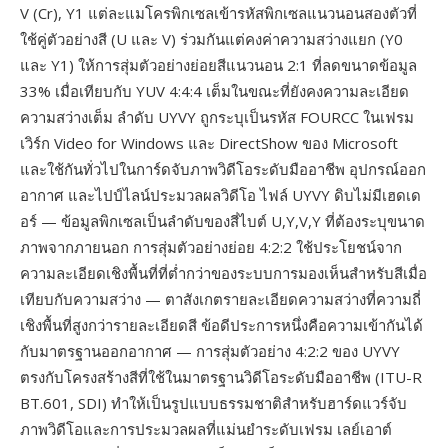
V (Cr), Y1 แต่ละแมโครพิกเซลเข้ารหัสพิกเซลแนวนอนสองตัวที่
ใช้คู่ตัวอย่างสี (U และ V) ร่วมกันแต่คงค่าความสว่างแยก (Y0
และ Y1) ให้การสุ่มตัวอย่างย่อยสีแนวนอน 2:1 ที่ลดขนาดข้อมูล
33% เมื่อเทียบกับ YUV 4:4:4 เต็มในขณะที่ยังคงความละเอียด
ความสว่างเต็ม ลำดับ UYVY ถูกระบุเป็นรหัส FOURCC ในเฟรม
เวิร์ก Video for Windows และ DirectShow ของ Microsoft
และใช้กันทั่วไปในการ์ดจับภาพวิดีโอระดับมืออาชีพ อุปกรณ์ออก
อากาศ และไปป์ไลน์ประมวลผลวิดีโอ ไฟล์ UYVY ดิบไม่มีเฮดเด
อร์ — ข้อมูลพิกเซลเป็นลำดับของสี่ไบต์ U,Y,V,Y ที่ต้องระบุขนาด
ภาพจากภายนอก การสุ่มตัวอย่างย่อย 4:2:2 ใช้ประโยชน์จาก
ความละเอียดเชิงพื้นที่ที่ต่ำกว่าของระบบการมองเห็นสำหรับสีเมื่อ
เทียบกับความสว่าง — ตาสังเกตรายละเอียดความสว่างที่ความถี่
เชิงพื้นที่สูงกว่ารายละเอียดสี ข้อดีประการหนึ่งคือความเข้ากันได้
กับมาตรฐานออกอากาศ — การสุ่มตัวอย่าง 4:2:2 ของ UYVY
ตรงกับโครงสร้างสีที่ใช้ในมาตรฐานวิดีโอระดับมืออาชีพ (ITU-R
BT.601, SDI) ทำให้เป็นรูปแบบธรรมชาติสำหรับฮาร์ดแวร์จับ
ภาพวิดีโอและการประมวลผลที่แม่นยำระดับเฟรม เลย์เอาต์