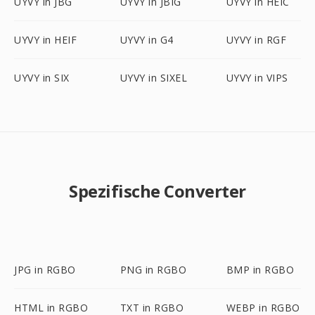
UYVY in JBG
UYVY in JBIG
UYVY in HEIC
UYVY in HEIF
UYVY in G4
UYVY in RGF
UYVY in SIX
UYVY in SIXEL
UYVY in VIPS
Spezifische Converter
JPG in RGBO
PNG in RGBO
BMP in RGBO
HTML in RGBO
TXT in RGBO
WEBP in RGBO