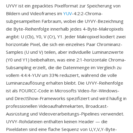
UYVY ist ein gepacktes Pixelformat zur Speicherung von
Bildern und Videoframes im
YUV
-4:2:2-Chroma-
subgesampelten Farbraum, wobei die UYVY-Bezeichnung
die Byte-Reihenfolge innerhalb jedes 4-Byte-Makropixels
angibt: U (Cb), Y0, V (Cr), Y1. Jeder Makropixel kodiert zwei
horizontale Pixel, die sich ein einzelnes Paar Chrominanz-
Samples (U und V) teilen, aber individuelle Luminanzwerte
(Y0 und Y1) beibehalten, was eine 2:1-horizontale Chroma-
Subsampling erzielt, die die Datenmenge im Vergleich zu
vollem 4:4:4-YUV um 33% reduziert, während die volle
Luminanzauflösung erhalten bleibt. Die UYVY-Reihenfolge
ist als FOURCC-Code in Microsofts Video-for-Windows-
und DirectShow-Frameworks spezifiziert und wird häufig in
professionellen Videoaufnahmekarten, Broadcast-
Ausrüstung und Videoverarbeitungs-Pipelines verwendet.
UYVY-Rohdateien enthalten keinen Header — die
Pixeldaten sind eine flache Sequenz von U,Y,V,Y-Byte-