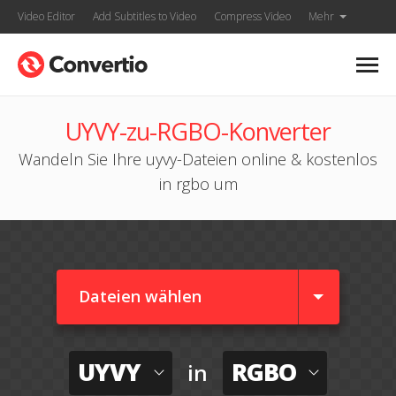
Video Editor
Add Subtitles to Video
Compress Video
Mehr
UYVY-zu-RGBO-Konverter
Wandeln Sie Ihre uyvy-Dateien online & kostenlos
in rgbo um
Dateien wählen
UYVY
RGBO
in