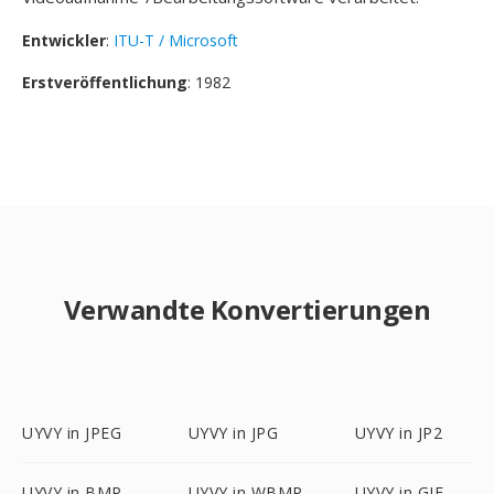
Entwickler
:
ITU-T / Microsoft
Erstveröffentlichung
: 1982
Verwandte Konvertierungen
UYVY in JPEG
UYVY in JPG
UYVY in JP2
UYVY in BMP
UYVY in WBMP
UYVY in GIF