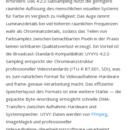
erfordern. Das 4:2:2-Subsampling nutzt die geringere
räumliche Auflösung des menschlichen visuellen Systems
für Farbe im Vergleich zu Helligkeit: Das Auge nimmt
Luminanzdetails bei viel höheren räumlichen Frequenzen
wahr als Chrominanzdetails, sodass das Teilen von
Farbsamples zwischen benachbarten Pixeln in der Praxis
keinen sichtbaren Qualitätsverlust erzeugt. Ein Vorteil ist
die Broadcast-Standard-Kompatibilität: UYVYs 4:2:2-
Sampling entspricht der Chrominanzstruktur
professioneller Videostandards (ITU-R BT.601, SDI), was
es zum natürlichen Format für Videoaufnahme-Hardware
und frame-genaue Verarbeitung macht. Das effiziente
Speicherlayout des Formats ist eine weitere Stärke — die
gepackte Byte-Anordnung ermöglicht schnelle DMA-
Transfers zwischen Aufnahme-Hardware und
Systemspeicher. UYVY-Daten werden von
FFmpeg
,
ImageMagick und professioneller
Videoaufnahme-/Bearbeitungssoftware verarbeitet.