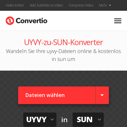
Video Editor
Add Subtitles to Video
Compress Video
Mehr
UYVY-zu-SUN-Konverter
Wandeln Sie Ihre uyvy-Dateien online & kostenlos
in sun um
Dateien wählen
UYVY
SUN
in