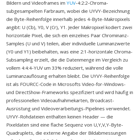
Bildern und Videoframes im
YUV
-4:2:2-Chroma-
subgesampelten Farbraum, wobei die UYVY-Bezeichnung
die Byte-Reihenfolge innerhalb jedes 4-Byte-Makropixels
angibt: U (Cb), Y0, V (Cr), Y1. Jeder Makropixel kodiert zwei
horizontale Pixel, die sich ein einzelnes Paar Chrominanz-
Samples (U und V) teilen, aber individuelle Luminanzwerte
(Y0 und Y1) beibehalten, was eine 2:1-horizontale Chroma-
Subsampling erzielt, die die Datenmenge im Vergleich zu
vollem 4:4:4-YUV um 33% reduziert, während die volle
Luminanzauflösung erhalten bleibt. Die UYVY-Reihenfolge
ist als FOURCC-Code in Microsofts Video-for-Windows-
und DirectShow-Frameworks spezifiziert und wird häufig in
professionellen Videoaufnahmekarten, Broadcast-
Ausrüstung und Videoverarbeitungs-Pipelines verwendet.
UYVY-Rohdateien enthalten keinen Header — die
Pixeldaten sind eine flache Sequenz von U,Y,V,Y-Byte-
Quadruplets, die externe Angabe der Bildabmessungen