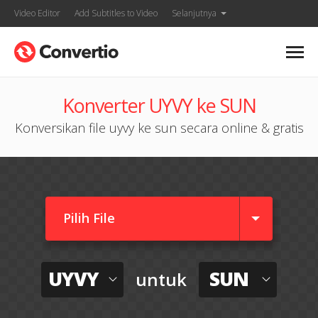
Video Editor
Add Subtitles to Video
Selanjutnya
Konverter UYVY ke SUN
Konversikan file uyvy ke sun secara online & gratis
Pilih File
UYVY
SUN
untuk