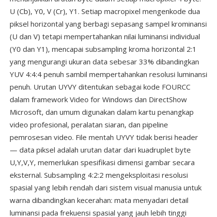
U (Cb), Y0, V (Cr), Y1. Setiap macropixel mengenkode dua
piksel horizontal yang berbagi sepasang sampel krominansi
(U dan V) tetapi mempertahankan nilai luminansi individual
(Y0 dan Y1), mencapai subsampling kroma horizontal 2:1
yang mengurangi ukuran data sebesar 33% dibandingkan
YUV 4:4:4 penuh sambil mempertahankan resolusi luminansi
penuh. Urutan UYVY ditentukan sebagai kode FOURCC
dalam framework Video for Windows dan DirectShow
Microsoft, dan umum digunakan dalam kartu penangkap
video profesional, peralatan siaran, dan pipeline
pemrosesan video. File mentah UYVY tidak berisi header
— data piksel adalah urutan datar dari kuadruplet byte
U,Y,V,Y, memerlukan spesifikasi dimensi gambar secara
eksternal. Subsampling 4:2:2 mengeksploitasi resolusi
spasial yang lebih rendah dari sistem visual manusia untuk
warna dibandingkan kecerahan: mata menyadari detail
luminansi pada frekuensi spasial yang jauh lebih tinggi