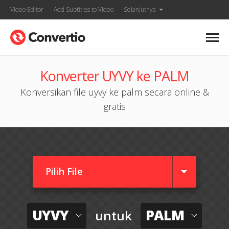
Video Editor
Add Subtitles to Video
Selanjutnya
Konverter UYVY ke PALM
Konversikan file uyvy ke palm secara online &
gratis
Pilih File
UYVY
PALM
untuk