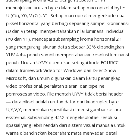
menunjukkan urutan byte dalam setiap macropixel 4 byte:
U (Cb), Y0, V (Cr), Y1. Setiap macropixel mengenkode dua
piksel horizontal yang berbagi sepasang sampel krominansi
(U dan V) tetapi mempertahankan nilai luminansi individual
(Y0 dan Y1), mencapai subsampling kroma horizontal 2:1
yang mengurangi ukuran data sebesar 33% dibandingkan
YUV 4:4:4 penuh sambil mempertahankan resolusi luminansi
penuh. Urutan UYVY ditentukan sebagai kode FOURCC
dalam framework Video for Windows dan DirectShow
Microsoft, dan umum digunakan dalam kartu penangkap
video profesional, peralatan siaran, dan pipeline
pemrosesan video. File mentah UYVY tidak berisi header
— data piksel adalah urutan datar dari kuadruplet byte
U,Y,V,Y, memerlukan spesifikasi dimensi gambar secara
eksternal. Subsampling 4:2:2 mengeksploitasi resolusi
spasial yang lebih rendah dari sistem visual manusia untuk
warna dibandingkan kecerahan: mata menyadari detail