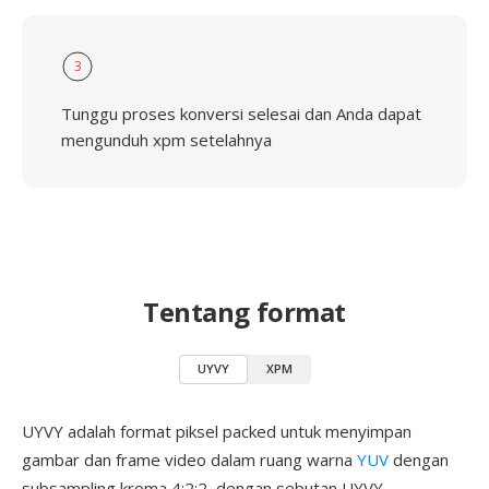
3
Tunggu proses konversi selesai dan Anda dapat
mengunduh xpm setelahnya
Tentang format
UYVY
XPM
UYVY adalah format piksel packed untuk menyimpan
gambar dan frame video dalam ruang warna
YUV
dengan
subsampling kroma 4:2:2, dengan sebutan UYVY