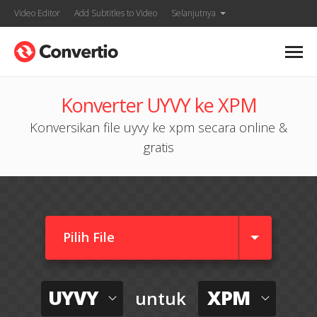
Video Editor
Add Subtitles to Video
Selanjutnya
Konverter UYVY ke XPM
Konversikan file uyvy ke xpm secara online &
gratis
Pilih File
UYVY
XPM
untuk