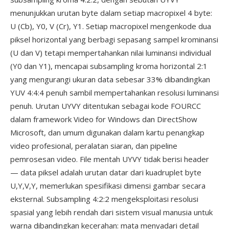
menunjukkan urutan byte dalam setiap macropixel 4 byte:
U (Cb), Y0, V (Cr), Y1. Setiap macropixel mengenkode dua
piksel horizontal yang berbagi sepasang sampel krominansi
(U dan V) tetapi mempertahankan nilai luminansi individual
(Y0 dan Y1), mencapai subsampling kroma horizontal 2:1
yang mengurangi ukuran data sebesar 33% dibandingkan
YUV 4:4:4 penuh sambil mempertahankan resolusi luminansi
penuh. Urutan UYVY ditentukan sebagai kode FOURCC
dalam framework Video for Windows dan DirectShow
Microsoft, dan umum digunakan dalam kartu penangkap
video profesional, peralatan siaran, dan pipeline
pemrosesan video. File mentah UYVY tidak berisi header
— data piksel adalah urutan datar dari kuadruplet byte
U,Y,V,Y, memerlukan spesifikasi dimensi gambar secara
eksternal. Subsampling 4:2:2 mengeksploitasi resolusi
spasial yang lebih rendah dari sistem visual manusia untuk
warna dibandingkan kecerahan: mata menyadari detail