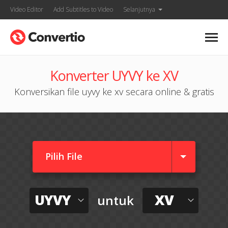
Video Editor
Add Subtitles to Video
Selanjutnya
Konverter UYVY ke XV
Konversikan file uyvy ke xv secara online & gratis
Pilih File
UYVY
XV
untuk