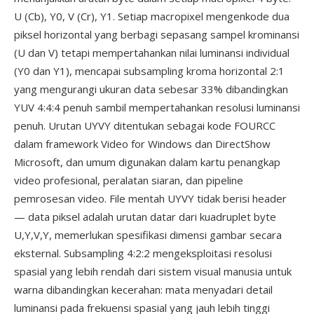
U (Cb), Y0, V (Cr), Y1. Setiap macropixel mengenkode dua
piksel horizontal yang berbagi sepasang sampel krominansi
(U dan V) tetapi mempertahankan nilai luminansi individual
(Y0 dan Y1), mencapai subsampling kroma horizontal 2:1
yang mengurangi ukuran data sebesar 33% dibandingkan
YUV 4:4:4 penuh sambil mempertahankan resolusi luminansi
penuh. Urutan UYVY ditentukan sebagai kode FOURCC
dalam framework Video for Windows dan DirectShow
Microsoft, dan umum digunakan dalam kartu penangkap
video profesional, peralatan siaran, dan pipeline
pemrosesan video. File mentah UYVY tidak berisi header
— data piksel adalah urutan datar dari kuadruplet byte
U,Y,V,Y, memerlukan spesifikasi dimensi gambar secara
eksternal. Subsampling 4:2:2 mengeksploitasi resolusi
spasial yang lebih rendah dari sistem visual manusia untuk
warna dibandingkan kecerahan: mata menyadari detail
luminansi pada frekuensi spasial yang jauh lebih tinggi