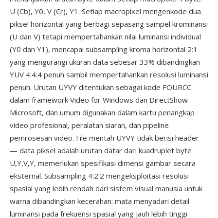
U (Cb), Y0, V (Cr), Y1. Setiap macropixel mengenkode dua
piksel horizontal yang berbagi sepasang sampel krominansi
(U dan V) tetapi mempertahankan nilai luminansi individual
(Y0 dan Y1), mencapai subsampling kroma horizontal 2:1
yang mengurangi ukuran data sebesar 33% dibandingkan
YUV 4:4:4 penuh sambil mempertahankan resolusi luminansi
penuh. Urutan UYVY ditentukan sebagai kode FOURCC
dalam framework Video for Windows dan DirectShow
Microsoft, dan umum digunakan dalam kartu penangkap
video profesional, peralatan siaran, dan pipeline
pemrosesan video. File mentah UYVY tidak berisi header
— data piksel adalah urutan datar dari kuadruplet byte
U,Y,V,Y, memerlukan spesifikasi dimensi gambar secara
eksternal. Subsampling 4:2:2 mengeksploitasi resolusi
spasial yang lebih rendah dari sistem visual manusia untuk
warna dibandingkan kecerahan: mata menyadari detail
luminansi pada frekuensi spasial yang jauh lebih tinggi