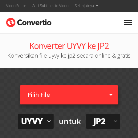
Video Editor
Add Subtitles to Video
Selanjutnya
Konverter UYVY ke JP2
Konversikan file uyvy ke jp2 secara online & gratis
Pilih File
UYVY
JP2
untuk