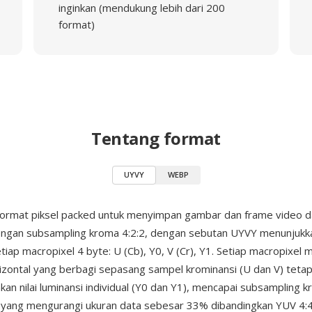
inginkan (mendukung lebih dari 200
format)
Tentang format
UYVY
WEBP
format piksel packed untuk menyimpan gambar dan frame video d
ngan subsampling kroma 4:2:2, dengan sebutan UYVY menunjukk
tiap macropixel 4 byte: U (Cb), Y0, V (Cr), Y1. Setiap macropixe
rizontal yang berbagi sepasang sampel krominansi (U dan V) tetap
n nilai luminansi individual (Y0 dan Y1), mencapai subsampling 
1 yang mengurangi ukuran data sebesar 33% dibandingkan YUV 4: