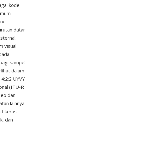
agai kode
 umum
ine
urutan datar
sternal.
m visual
 pada
rbagi sampel
rlihat dalam
g 4:2:2 UYVY
onal (ITU-R
deo dan
tan lainnya
at keras
k, dan