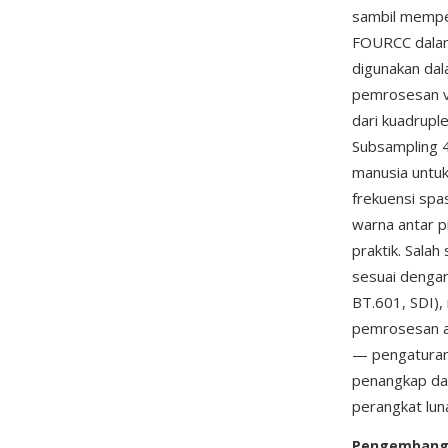
sambil memper
FOURCC dalam
digunakan dal
pemrosesan vi
dari kuadrupl
Subsampling 4:
manusia untuk
frekuensi spas
warna antar p
praktik. Salah
sesuai dengan
BT.601, SDI),
pemrosesan ak
— pengaturan
penangkap da
perangkat lun
Pengemban