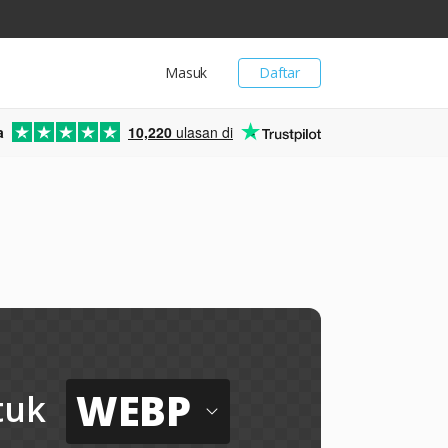
Masuk
Daftar
a
10,220
ulasan di
WEBP
tuk