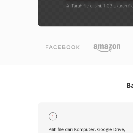
Taruh file di sini. 1 GB Ukuran 
B
1
Pilih file dari Komputer, Google Drive,