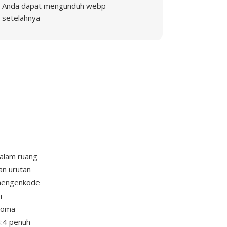
Anda dapat mengunduh webp
setelahnya
alam ruang
an urutan
l mengenkode
i
kroma
4:4 penuh