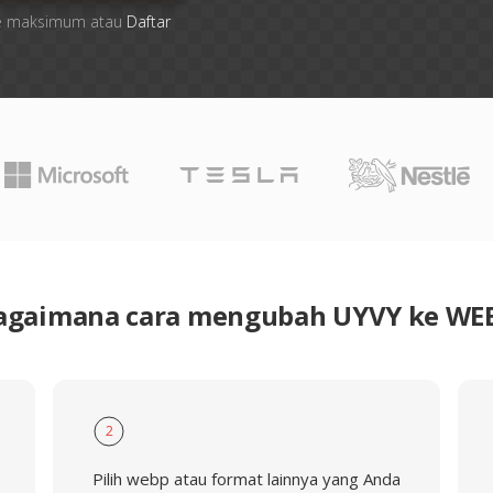
file maksimum atau
Daftar
agaimana cara mengubah UYVY ke WE
2
Pilih webp atau format lainnya yang Anda