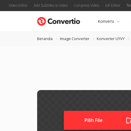
Video Editor
Add Subtitles to Video
Compress Video
GIF Editor
Te
Konversi
Beranda
Image Converter
Konverter UYVY
Pilih File