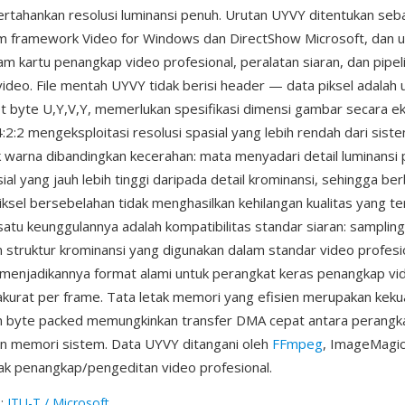
tahankan resolusi luminansi penuh. Urutan UYVY ditentukan seb
 framework Video for Windows dan DirectShow Microsoft, dan
am kartu penangkap video profesional, peralatan siaran, dan pipel
deo. File mentah UYVY tidak berisi header — data piksel adalah 
et byte U,Y,V,Y, memerlukan spesifikasi dimensi gambar secara ek
2:2 mengeksploitasi resolusi spasial yang lebih rendah dari siste
 warna dibandingkan kecerahan: mata menyadari detail luminansi
ial yang jauh lebih tinggi daripada detail krominansi, sehingga be
iksel bersebelahan tidak menghasilkan kehilangan kualitas yang te
 satu keunggulannya adalah kompatibilitas standar siaran: samplin
 struktur krominansi yang digunakan dalam standar video profesi
 menjadikannya format alami untuk perangkat keras penangkap vi
urat per frame. Tata letak memori yang efisien merupakan kekua
 byte packed memungkinkan transfer DMA cepat antara perangk
n memori sistem. Data UYVY ditangani oleh
FFmpeg
, ImageMagic
ak penangkap/pengeditan video profesional.
g
:
ITU-T / Microsoft