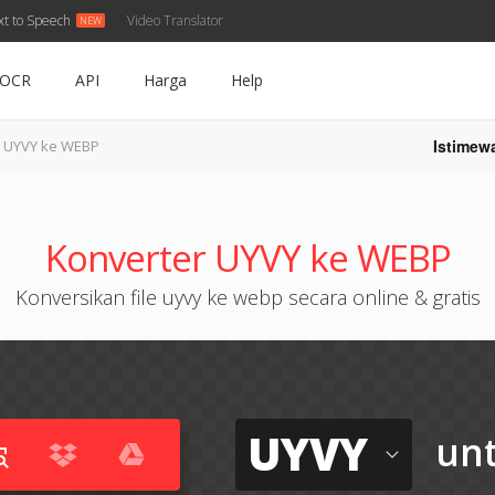
xt to Speech
Video Translator
OCR
API
Harga
Help
Istimew
UYVY ke WEBP
Konverter UYVY ke WEBP
Konversikan file uyvy ke webp secara online & gratis
UYVY
un