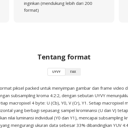
inginkan (mendukung lebih dari 200
format)
Tentang format
UYVY
FAX
format piksel packed untuk menyimpan gambar dan frame video d
ngan subsampling kroma 4:2:2, dengan sebutan UYVY menunjukk
tiap macropixel 4 byte: U (Cb), Y0, V (Cr), Y1. Setiap macropixe
rizontal yang berbagi sepasang sampel krominansi (U dan V) tetap
n nilai luminansi individual (Y0 dan Y1), mencapai subsampling 
1 yang mengurangi ukuran data sebesar 33% dibandingkan YUV 4: