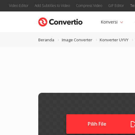
Video Editor
Add Subtitles to Video
Compress Video
GIF Editor
Te
Konversi
Beranda
Image Converter
Konverter UYVY
Pilih File