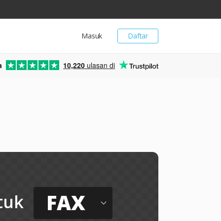
Masuk
Daftar
a
10,220
ulasan di
FAX
tuk