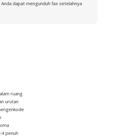
Anda dapat mengunduh fax setelahnya
alam ruang
an urutan
l mengenkode
i
kroma
4:4 penuh