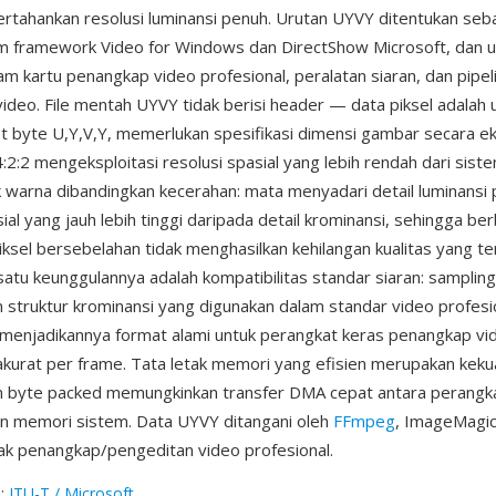
tahankan resolusi luminansi penuh. Urutan UYVY ditentukan seb
 framework Video for Windows dan DirectShow Microsoft, dan
am kartu penangkap video profesional, peralatan siaran, dan pipel
deo. File mentah UYVY tidak berisi header — data piksel adalah 
et byte U,Y,V,Y, memerlukan spesifikasi dimensi gambar secara ek
2:2 mengeksploitasi resolusi spasial yang lebih rendah dari siste
 warna dibandingkan kecerahan: mata menyadari detail luminansi
ial yang jauh lebih tinggi daripada detail krominansi, sehingga be
iksel bersebelahan tidak menghasilkan kehilangan kualitas yang te
 satu keunggulannya adalah kompatibilitas standar siaran: samplin
 struktur krominansi yang digunakan dalam standar video profesi
 menjadikannya format alami untuk perangkat keras penangkap vi
urat per frame. Tata letak memori yang efisien merupakan kekua
 byte packed memungkinkan transfer DMA cepat antara perangk
n memori sistem. Data UYVY ditangani oleh
FFmpeg
, ImageMagic
ak penangkap/pengeditan video profesional.
g
:
ITU-T / Microsoft