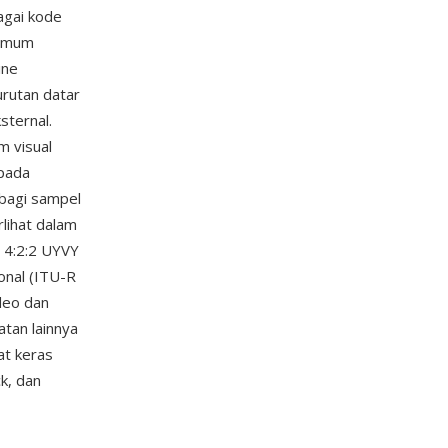
agai kode
 umum
ine
urutan datar
sternal.
m visual
 pada
rbagi sampel
rlihat dalam
g 4:2:2 UYVY
onal (ITU-R
deo dan
tan lainnya
at keras
k, dan