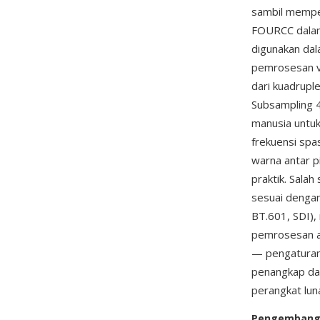
sambil memper
FOURCC dalam
digunakan dal
pemrosesan vi
dari kuadrupl
Subsampling 4:
manusia untuk
frekuensi spas
warna antar p
praktik. Salah
sesuai dengan
BT.601, SDI),
pemrosesan ak
— pengaturan
penangkap da
perangkat lun
Pengemban