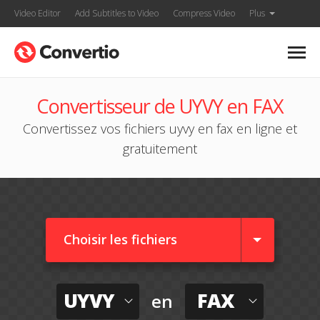
Video Editor
Add Subtitles to Video
Compress Video
Plus
Convertisseur de UYVY en FAX
Convertissez vos fichiers uyvy en fax en ligne et
gratuitement
Choisir les fichiers
UYVY
FAX
en