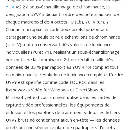
YUV
4:2:2 à sous-échantillonnage de chrominance, la
designation UYVY indiquant l'ordre dès octets au sein de
chaque macropixel de 4 octets : U (Cb), Y0, V (Cr), Y1.
Chaque macropixel encodé deux pixels horizontaux
partageant une seule paire d'échantillons de chrominance
(U et V) tout en conservant dès valeurs de luminance
individuelles (Y0 et Y1), realisant un sous-échantillonnage
horizontal de la chrominance 2:1 qui réduit la taille dès
données de 33 % par rapport au YUV 4:4:4 complet tout
en maintenant la résolution de luminance complète. L'ordre
UYVY est specifie comme code FOURCC dans les
frameworks Vidéo for Windows et DirectShow de
Microsoft, et est couramment utilisé dans les cartes de
capturé vidéo professionnelles, les équipements de
diffusion et les pipelines de traitement vidéo. Les fichiers
UYVY bruts né contiennent aucun en-tête — les données
pixel sont une séquence plate de quadruplets d'octets