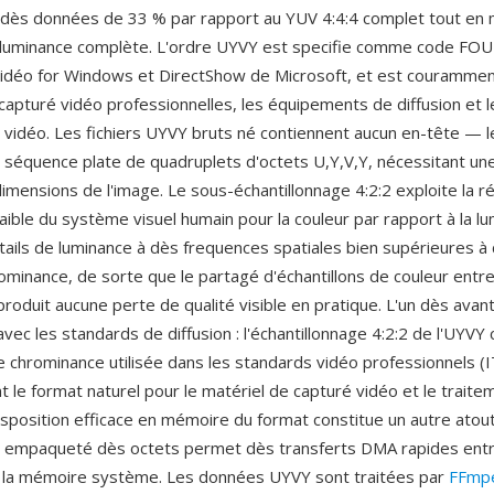
lle dès données de 33 % par rapport au YUV 4:4:4 complet tout en 
 luminance complète. L'ordre UYVY est specifie comme code FOU
déo for Windows et DirectShow de Microsoft, et est couramment
capturé vidéo professionnelles, les équipements de diffusion et l
 vidéo. Les fichiers UYVY bruts né contiennent aucun en-tête — 
e séquence plate de quadruplets d'octets U,Y,V,Y, nécessitant une
imensions de l'image. Le sous-échantillonnage 4:2:2 exploite la ré
faible du système visuel humain pour la couleur par rapport à la lumi
étails de luminance à dès frequences spatiales bien supérieures à 
ominance, de sorte que le partagé d'échantillons de couleur entre
roduit aucune perte de qualité visible en pratique. L'un dès avan
avec les standards de diffusion : l'échantillonnage 4:2:2 de l'UYV
de chrominance utilisée dans les standards vidéo professionnels 
nt le format naturel pour le matériel de capturé vidéo et le traite
disposition efficace en mémoire du format constitue un autre ato
 empaqueté dès octets permet dès transferts DMA rapides entre
t la mémoire système. Les données UYVY sont traitées par
FFmp