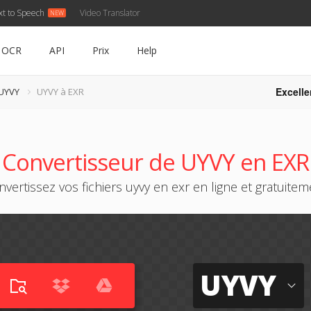
xt to Speech
Video Translator
OCR
API
Prix
Help
Excelle
 UYVY
UYVY à EXR
Convertisseur de UYVY en EXR
vertissez vos fichiers uyvy en exr en ligne et gratuitem
UYVY