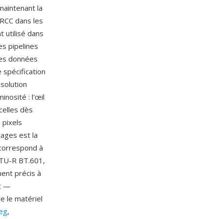
maintenant la
RCC dans les
 utilisé dans
es pipelines
les données
 spécification
solution
nosité : l'œil
celles dès
 pixels
tages est la
Y correspond à
(ITU-R BT.601,
ment précis à
ut —
 le matériel
eg
,