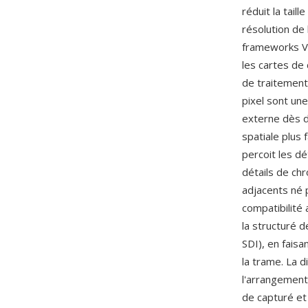
réduit la tai
résolution de
frameworks Vi
les cartes de 
de traitement
pixel sont un
externe dès d
spatiale plus 
percoit les d
détails de chr
adjacents né p
compatibilité 
la structuré 
SDI), en faisa
la trame. La 
l'arrangement
de capturé e