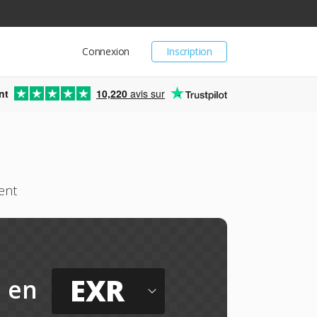
Connexion
Inscription
nt
10,220
avis sur
ent
EXR
en