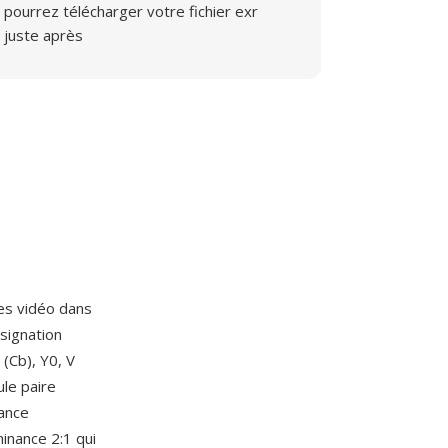
pourrez télécharger votre fichier exr
juste après
es vidéo dans
signation
(Cb), Y0, V
le paire
nance
minance 2:1 qui