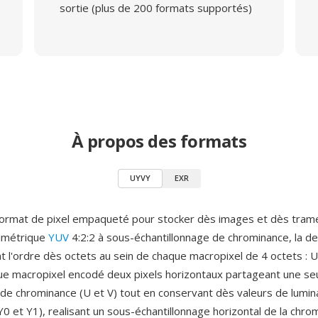
sortie (plus de 200 formats supportés)
À propos des formats
UYVY
EXR
format de pixel empaqueté pour stocker dès images et dès tram
rimétrique
YUV
4:2:2 à sous-échantillonnage de chrominance, la de
t l'ordre dès octets au sein de chaque macropixel de 4 octets : U 
que macropixel encodé deux pixels horizontaux partageant une seu
s de chrominance (U et V) tout en conservant dès valeurs de lumi
(Y0 et Y1), realisant un sous-échantillonnage horizontal de la chro