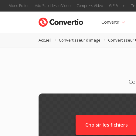
Video Editor
Add Subtitles to Video
Compress Video
GIF Editor
Te
Convertir
Accueil
Convertisseur d'image
Convertisseur
Con
Choisir les fichiers