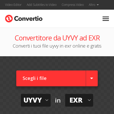
Video Editor
Add Subtitles to Video
Compress Video
Altro
Convertitore da UYVY ad EXR
Converti i tuoi file uyvy in exr online e gratis
Scegli i file
UYVY
EXR
in