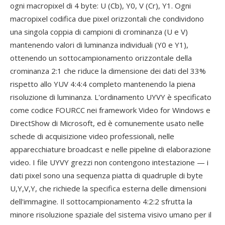
ogni macropixel di 4 byte: U (Cb), Y0, V (Cr), Y1. Ogni
macropixel codifica due pixel orizzontali che condividono
una singola coppia di campioni di crominanza (U e V)
mantenendo valori di luminanza individuali (Y0 e Y1),
ottenendo un sottocampionamento orizzontale della
crominanza 2:1 che riduce la dimensione dei dati del 33%
rispetto allo YUV 4:4:4 completo mantenendo la piena
risoluzione di luminanza. L'ordinamento UYVY è specificato
come codice FOURCC nei framework Video for Windows e
DirectShow di Microsoft, ed è comunemente usato nelle
schede di acquisizione video professionali, nelle
apparecchiature broadcast e nelle pipeline di elaborazione
video. I file UYVY grezzi non contengono intestazione — i
dati pixel sono una sequenza piatta di quadruple di byte
U,Y,V,Y, che richiede la specifica esterna delle dimensioni
dell'immagine. Il sottocampionamento 4:2:2 sfrutta la
minore risoluzione spaziale del sistema visivo umano per il