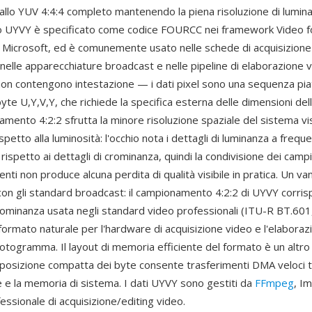
allo YUV 4:4:4 completo mantenendo la piena risoluzione di lumin
o UYVY è specificato come codice FOURCC nei framework Video 
 Microsoft, ed è comunemente usato nelle schede di acquisizione
 nelle apparecchiature broadcast e nelle pipeline di elaborazione vi
on contengono intestazione — i dati pixel sono una sequenza piat
yte U,Y,V,Y, che richiede la specifica esterna delle dimensioni dell
mento 4:2:2 sfrutta la minore risoluzione spaziale del sistema v
ispetto alla luminosità: l'occhio nota i dettagli di luminanza a frequ
 rispetto ai dettagli di crominanza, quindi la condivisione dei campi
centi non produce alcuna perdita di qualità visibile in pratica. Un va
con gli standard broadcast: il campionamento 4:2:2 di UYVY corris
crominanza usata negli standard video professionali (ITU-R BT.601,
formato naturale per l'hardware di acquisizione video e l'elaboraz
fotogramma. Il layout di memoria efficiente del formato è un altro
sposizione compatta dei byte consente trasferimenti DMA veloci t
e e la memoria di sistema. I dati UYVY sono gestiti da
FFmpeg
, I
ssionale di acquisizione/editing video.