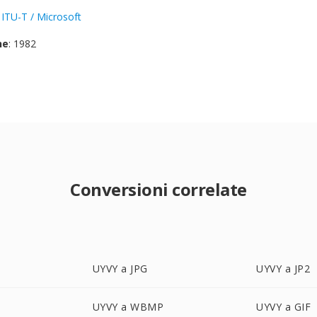
:
ITU-T / Microsoft
ne
: 1982
Conversioni correlate
UYVY a JPG
UYVY a JP2
UYVY a WBMP
UYVY a GIF