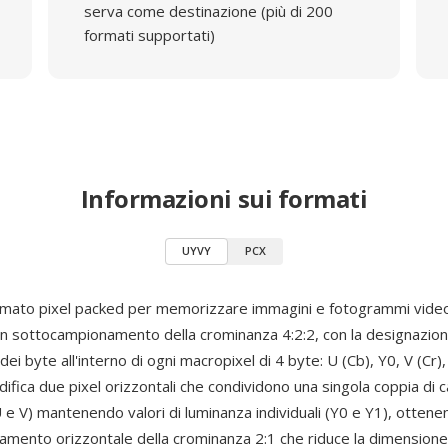
serva come destinazione (più di 200
formati supportati)
Informazioni sui formati
UYVY
PCX
mato pixel packed per memorizzare immagini e fotogrammi video
n sottocampionamento della crominanza 4:2:2, con la designazio
 dei byte all'interno di ogni macropixel di 4 byte: U (Cb), Y0, V (Cr)
ifica due pixel orizzontali che condividono una singola coppia di c
 e V) mantenendo valori di luminanza individuali (Y0 e Y1), ottene
mento orizzontale della crominanza 2:1 che riduce la dimensione 