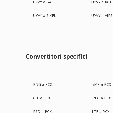
UYVY a G4
UYVY a RGF
UYVY a SIXEL
UYVY a VIPS
Convertitori specifici
PNG a PCX
BMP a PCX
GIF a PCX
JPEG a PCX
PSD a PCX
TTF a PCX