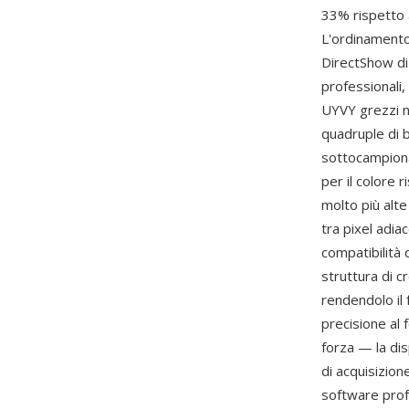
33% rispetto 
L'ordinament
DirectShow di
professionali,
UYVY grezzi n
quadruple di b
sottocampiona
per il colore r
molto più alte
tra pixel adia
compatibilità 
struttura di 
rendendolo il 
precisione al 
forza — la di
di acquisizion
software profe