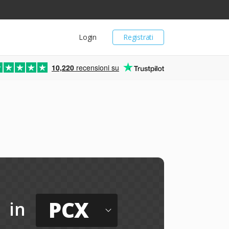
Login
Registrati
10,220
recensioni su
PCX
in