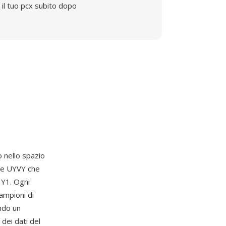
il tuo pcx subito dopo
 nello spazio
ne UYVY che
, Y1. Ogni
ampioni di
ndo un
dei dati del