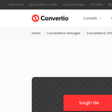
Video Editor
Add Subtitles to Video
Compress Video
GIF Editor
Te
Converti
Home
Convertitore immagini
Convertitore UY
Scegli i file