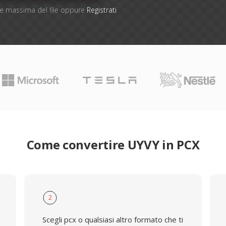
one massima del file oppure
Registrati
Come convertire UYVY in PCX
2
Scegli pcx o qualsiasi altro formato che ti