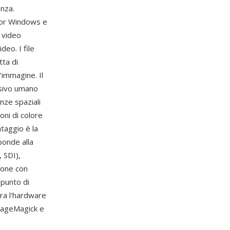
anza.
for Windows e
 video
deo. I file
ta di
'immagine. Il
isivo umano
enze spaziali
oni di colore
ntaggio è la
ponde alla
 SDI),
ione con
 punto di
ra l'hardware
mageMagick e