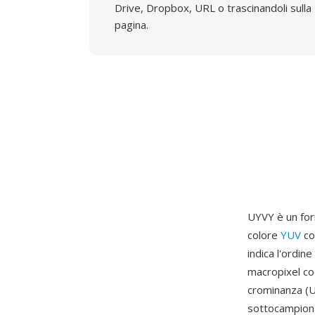
Drive, Dropbox, URL o trascinandoli sulla
pagina.
UYVY è un for
colore
YUV
co
indica l'ordine
macropixel cod
crominanza (U
sottocampiona