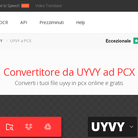
xt to Speech
Video Translator
OCR
API
Prezziminuti
Help
Eccezionale
VY
UYVY a PCX
Convertitore da UYVY ad PCX
Converti i tuoi file uyvy in pcx online e gratis
UYVY