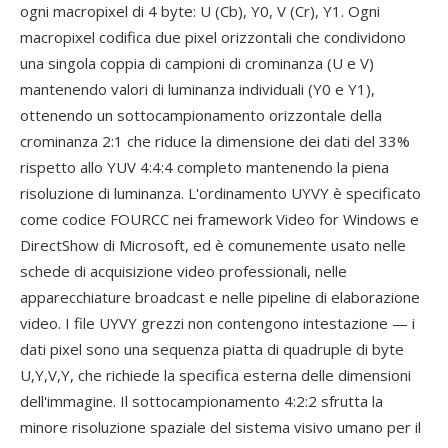
ogni macropixel di 4 byte: U (Cb), Y0, V (Cr), Y1. Ogni
macropixel codifica due pixel orizzontali che condividono
una singola coppia di campioni di crominanza (U e V)
mantenendo valori di luminanza individuali (Y0 e Y1),
ottenendo un sottocampionamento orizzontale della
crominanza 2:1 che riduce la dimensione dei dati del 33%
rispetto allo YUV 4:4:4 completo mantenendo la piena
risoluzione di luminanza. L'ordinamento UYVY è specificato
come codice FOURCC nei framework Video for Windows e
DirectShow di Microsoft, ed è comunemente usato nelle
schede di acquisizione video professionali, nelle
apparecchiature broadcast e nelle pipeline di elaborazione
video. I file UYVY grezzi non contengono intestazione — i
dati pixel sono una sequenza piatta di quadruple di byte
U,Y,V,Y, che richiede la specifica esterna delle dimensioni
dell'immagine. Il sottocampionamento 4:2:2 sfrutta la
minore risoluzione spaziale del sistema visivo umano per il