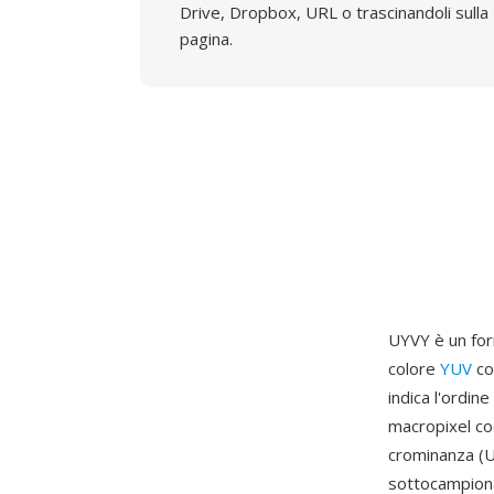
Drive, Dropbox, URL o trascinandoli sulla
pagina.
UYVY è un for
colore
YUV
co
indica l'ordine
macropixel cod
crominanza (U
sottocampiona