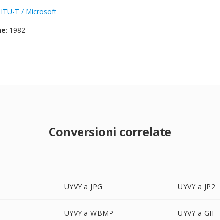
:
ITU-T / Microsoft
ne
: 1982
Conversioni correlate
UYVY a JPG
UYVY a JP2
UYVY a WBMP
UYVY a GIF