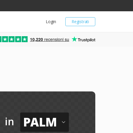
Login
Registrati
10,220
recensioni su
M
PALM
in