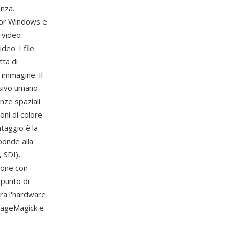
anza.
for Windows e
 video
deo. I file
ta di
'immagine. Il
isivo umano
enze spaziali
oni di colore
ntaggio è la
ponde alla
 SDI),
ione con
 punto di
ra l'hardware
mageMagick e