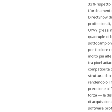
33% rispetto 
L'ordinament
DirectShow di
professionali,
UYVY grezzi n
quadruple di b
sottocampiona
per il colore r
molto più alte
tra pixel adia
compatibilità 
struttura di 
rendendolo il 
precisione al 
forza — la di
di acquisizion
software profe