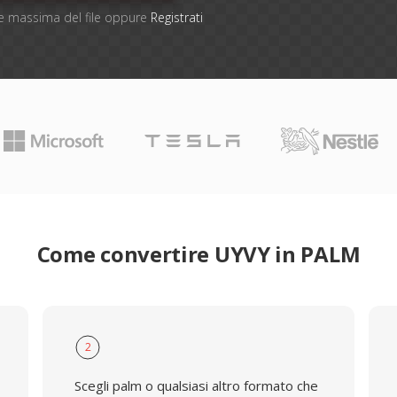
one massima del file oppure
Registrati
Come convertire UYVY in PALM
2
Scegli palm o qualsiasi altro formato che