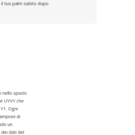
il tuo palm subito dopo
 nello spazio
ne UYVY che
, Y1. Ogni
ampioni di
ndo un
dei dati del