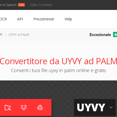
xt to Speech
Video Translator
OCR
API
Prezziminuti
Help
Eccezionale
VY
UYVY a PALM
Convertitore da UYVY ad PAL
Converti i tuoi file uyvy in palm online e gratis
UYVY