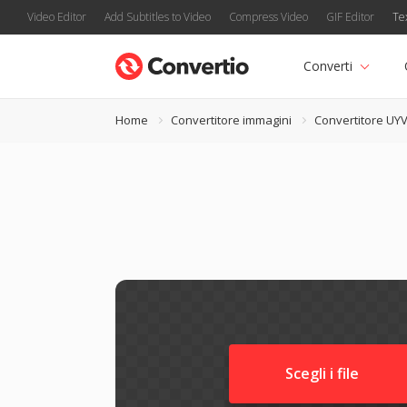
Video Editor
Add Subtitles to Video
Compress Video
GIF Editor
Te
Converti
Home
Convertitore immagini
Convertitore UY
Scegli i file