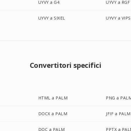
UYVY a G4
UYVY a RGF
UYVY a SIXEL
UYVY a VIPS
Convertitori specifici
HTML a PALM
PNG a PAL
DOCX a PALM
JFIF a PALM
DOC a PALM
PPTX a PA