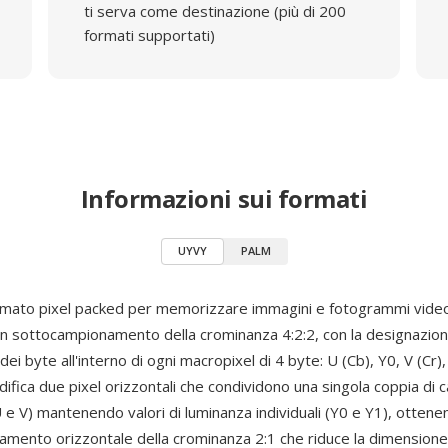
ti serva come destinazione (più di 200
formati supportati)
Informazioni sui formati
UYVY
PALM
mato pixel packed per memorizzare immagini e fotogrammi video
n sottocampionamento della crominanza 4:2:2, con la designazio
 dei byte all'interno di ogni macropixel di 4 byte: U (Cb), Y0, V (Cr)
ifica due pixel orizzontali che condividono una singola coppia di c
 e V) mantenendo valori di luminanza individuali (Y0 e Y1), ottene
mento orizzontale della crominanza 2:1 che riduce la dimensione 