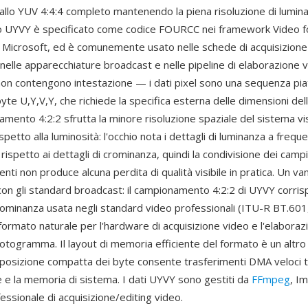
allo YUV 4:4:4 completo mantenendo la piena risoluzione di lumin
o UYVY è specificato come codice FOURCC nei framework Video 
 Microsoft, ed è comunemente usato nelle schede di acquisizione
 nelle apparecchiature broadcast e nelle pipeline di elaborazione vi
on contengono intestazione — i dati pixel sono una sequenza piat
yte U,Y,V,Y, che richiede la specifica esterna delle dimensioni dell
mento 4:2:2 sfrutta la minore risoluzione spaziale del sistema v
ispetto alla luminosità: l'occhio nota i dettagli di luminanza a frequ
 rispetto ai dettagli di crominanza, quindi la condivisione dei campi
centi non produce alcuna perdita di qualità visibile in pratica. Un va
con gli standard broadcast: il campionamento 4:2:2 di UYVY corris
crominanza usata negli standard video professionali (ITU-R BT.601,
formato naturale per l'hardware di acquisizione video e l'elaboraz
fotogramma. Il layout di memoria efficiente del formato è un altro
sposizione compatta dei byte consente trasferimenti DMA veloci t
e e la memoria di sistema. I dati UYVY sono gestiti da
FFmpeg
, I
ssionale di acquisizione/editing video.