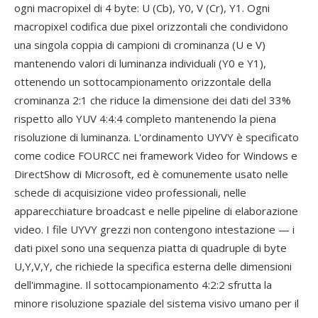
ogni macropixel di 4 byte: U (Cb), Y0, V (Cr), Y1. Ogni
macropixel codifica due pixel orizzontali che condividono
una singola coppia di campioni di crominanza (U e V)
mantenendo valori di luminanza individuali (Y0 e Y1),
ottenendo un sottocampionamento orizzontale della
crominanza 2:1 che riduce la dimensione dei dati del 33%
rispetto allo YUV 4:4:4 completo mantenendo la piena
risoluzione di luminanza. L'ordinamento UYVY è specificato
come codice FOURCC nei framework Video for Windows e
DirectShow di Microsoft, ed è comunemente usato nelle
schede di acquisizione video professionali, nelle
apparecchiature broadcast e nelle pipeline di elaborazione
video. I file UYVY grezzi non contengono intestazione — i
dati pixel sono una sequenza piatta di quadruple di byte
U,Y,V,Y, che richiede la specifica esterna delle dimensioni
dell'immagine. Il sottocampionamento 4:2:2 sfrutta la
minore risoluzione spaziale del sistema visivo umano per il