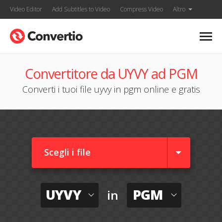
Video Editor
Add Subtitles to Video
Compress Video
Altro
Convertitore da UYVY ad PGM
Converti i tuoi file uyvy in pgm online e gratis
Scegli i file
UYVY
PGM
in