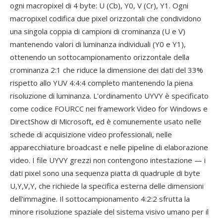
ogni macropixel di 4 byte: U (Cb), Y0, V (Cr), Y1. Ogni
macropixel codifica due pixel orizzontali che condividono
una singola coppia di campioni di crominanza (U e V)
mantenendo valori di luminanza individuali (Y0 e Y1),
ottenendo un sottocampionamento orizzontale della
crominanza 2:1 che riduce la dimensione dei dati del 33%
rispetto allo YUV 4:4:4 completo mantenendo la piena
risoluzione di luminanza. L'ordinamento UYVY è specificato
come codice FOURCC nei framework Video for Windows e
DirectShow di Microsoft, ed è comunemente usato nelle
schede di acquisizione video professionali, nelle
apparecchiature broadcast e nelle pipeline di elaborazione
video. I file UYVY grezzi non contengono intestazione — i
dati pixel sono una sequenza piatta di quadruple di byte
U,Y,V,Y, che richiede la specifica esterna delle dimensioni
dell'immagine. Il sottocampionamento 4:2:2 sfrutta la
minore risoluzione spaziale del sistema visivo umano per il