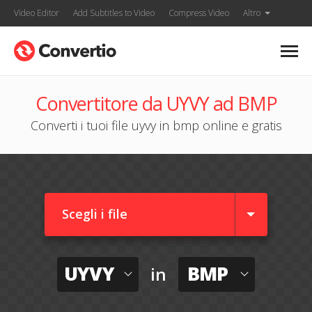
Video Editor
Add Subtitles to Video
Compress Video
Altro
Convertitore da UYVY ad BMP
Converti i tuoi file uyvy in bmp online e gratis
Scegli i file
UYVY
BMP
in