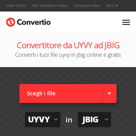
Video Editor
Add Subtitles to Video
Compress Video
Altro
Convertitore da UYVY ad JBIG
Converti i tuoi file uyvy in jbig online e gratis
Scegli i file
UYVY
JBIG
in