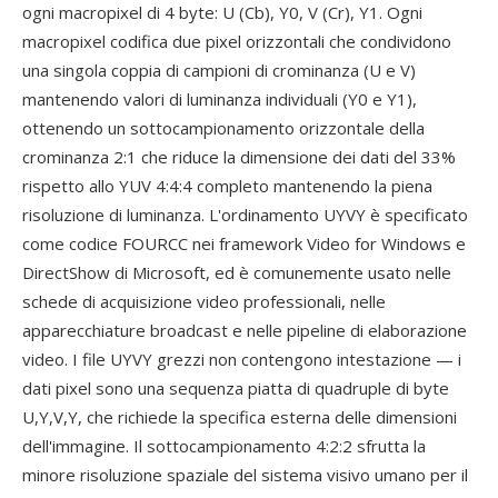
ogni macropixel di 4 byte: U (Cb), Y0, V (Cr), Y1. Ogni
macropixel codifica due pixel orizzontali che condividono
una singola coppia di campioni di crominanza (U e V)
mantenendo valori di luminanza individuali (Y0 e Y1),
ottenendo un sottocampionamento orizzontale della
crominanza 2:1 che riduce la dimensione dei dati del 33%
rispetto allo YUV 4:4:4 completo mantenendo la piena
risoluzione di luminanza. L'ordinamento UYVY è specificato
come codice FOURCC nei framework Video for Windows e
DirectShow di Microsoft, ed è comunemente usato nelle
schede di acquisizione video professionali, nelle
apparecchiature broadcast e nelle pipeline di elaborazione
video. I file UYVY grezzi non contengono intestazione — i
dati pixel sono una sequenza piatta di quadruple di byte
U,Y,V,Y, che richiede la specifica esterna delle dimensioni
dell'immagine. Il sottocampionamento 4:2:2 sfrutta la
minore risoluzione spaziale del sistema visivo umano per il