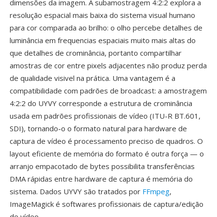
dimensões da imagem. A subamostragem 4:2:2 explora a
resolução espacial mais baixa do sistema visual humano
para cor comparada ao brilho: o olho percebe detalhes de
luminância em frequencias espaciais muito mais altas do
que detalhes de crominância, portanto compartilhar
amostras de cor entre pixels adjacentes não produz perda
de qualidade visivel na prática. Uma vantagem é a
compatibilidade com padrões de broadcast: a amostragem
4:2:2 do UYVY corresponde a estrutura de crominância
usada em padrões profissionais de vídeo (ITU-R BT.601,
SDI), tornando-o o formato natural para hardware de
captura de vídeo é processamento preciso de quadros. O
layout eficiente de memória do formato é outra força — o
arranjo empacotado de bytes possibilita transferências
DMA rápidas entre hardware de captura é memória do
sistema. Dados UYVY são tratados por
FFmpeg
,
ImageMagick é softwares profissionais de captura/edição
de vídeo.