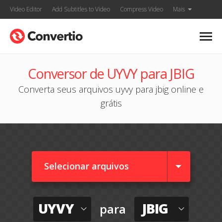
Video Editor
Add Subtitles to Video
Compress Video
Mais
Conversor de UYVY para JBIG
Converta seus arquivos uyvy para jbig online e
grátis
Selecionar arquivos
UYVY
JBIG
para