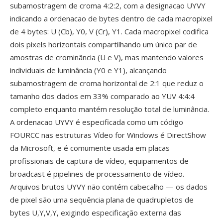
subamostragem de croma 4:2:2, com a designacao UYVY
indicando a ordenacao de bytes dentro de cada macropixel
de 4 bytes: U (Cb), Y0, V (Cr), Y1. Cada macropixel codifica
dois pixels horizontais compartilhando um único par de
amostras de crominância (U e V), mas mantendo valores
individuais de luminância (Y0 e Y1), alcançando
subamostragem de croma horizontal de 2:1 que reduz o
tamanho dos dados em 33% comparado ao YUV 4:4:4
completo enquanto mantém resolução total de luminância.
A ordenacao UYVY é especificada como um código
FOURCC nas estruturas Vídeo for Windows é DirectShow
da Microsoft, e é comumente usada em placas
profissionais de captura de vídeo, equipamentos de
broadcast é pipelines de processamento de vídeo.
Arquivos brutos UYVY não contém cabecalho — os dados
de pixel são uma sequência plana de quadrupletos de
bytes U,Y,V,Y, exigindo especificação externa das