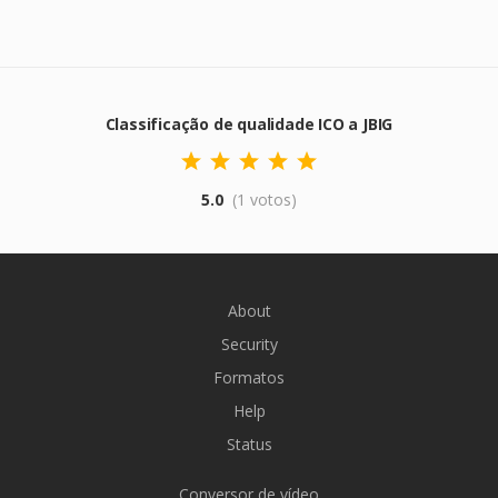
Classificação de qualidade ICO a JBIG
5.0
(1 votos)
About
Security
Formatos
Help
Status
Conversor de vídeo