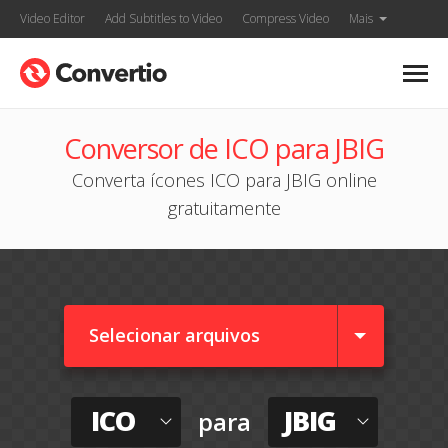
Video Editor
Add Subtitles to Video
Compress Video
Mais
Conversor de ICO para JBIG
Converta ícones ICO para JBIG online
gratuitamente
Selecionar arquivos
ICO
JBIG
para