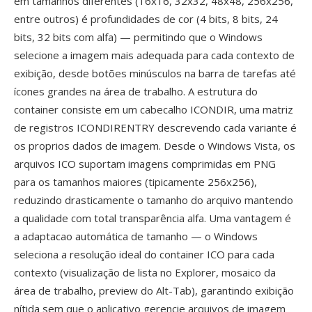
em tamanhos diferentes (16x16, 32x32, 48x48, 256x256,
entre outros) é profundidades de cor (4 bits, 8 bits, 24
bits, 32 bits com alfa) — permitindo que o Windows
selecione a imagem mais adequada para cada contexto de
exibição, desde botões minúsculos na barra de tarefas até
ícones grandes na área de trabalho. A estrutura do
container consiste em um cabecalho ICONDIR, uma matriz
de registros ICONDIRENTRY descrevendo cada variante é
os proprios dados de imagem. Desde o Windows Vista, os
arquivos ICO suportam imagens comprimidas em PNG
para os tamanhos maiores (tipicamente 256x256),
reduzindo drasticamente o tamanho do arquivo mantendo
a qualidade com total transparência alfa. Uma vantagem é
a adaptacao automática de tamanho — o Windows
seleciona a resolução ideal do container ICO para cada
contexto (visualização de lista no Explorer, mosaico da
área de trabalho, preview do Alt-Tab), garantindo exibição
nítida sem que o aplicativo gerencie arquivos de imagem