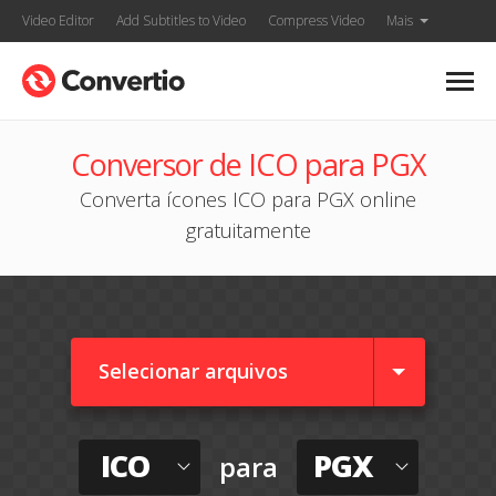
Video Editor
Add Subtitles to Video
Compress Video
Mais
Conversor de ICO para PGX
Converta ícones ICO para PGX online
gratuitamente
Selecionar arquivos
ICO
PGX
para