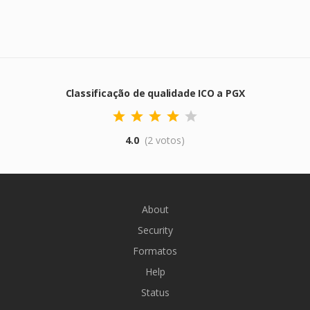
Classificação de qualidade ICO a PGX
4.0
(2 votos)
About
Security
Formatos
Help
Status