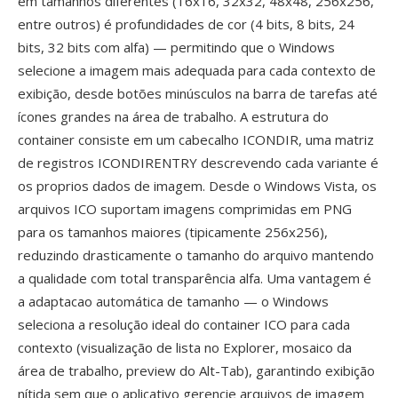
em tamanhos diferentes (16x16, 32x32, 48x48, 256x256,
entre outros) é profundidades de cor (4 bits, 8 bits, 24
bits, 32 bits com alfa) — permitindo que o Windows
selecione a imagem mais adequada para cada contexto de
exibição, desde botões minúsculos na barra de tarefas até
ícones grandes na área de trabalho. A estrutura do
container consiste em um cabecalho ICONDIR, uma matriz
de registros ICONDIRENTRY descrevendo cada variante é
os proprios dados de imagem. Desde o Windows Vista, os
arquivos ICO suportam imagens comprimidas em PNG
para os tamanhos maiores (tipicamente 256x256),
reduzindo drasticamente o tamanho do arquivo mantendo
a qualidade com total transparência alfa. Uma vantagem é
a adaptacao automática de tamanho — o Windows
seleciona a resolução ideal do container ICO para cada
contexto (visualização de lista no Explorer, mosaico da
área de trabalho, preview do Alt-Tab), garantindo exibição
nítida sem que o aplicativo gerencie arquivos de imagem